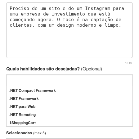
4840
Quais habilidades são desejadas?
(Opcional)
.NET Compact Framework
.NET Framework
.NET para Web
.NET Remoting
1ShoppingCart
3DS Max
Selecionadas
(max 5)
3GSM