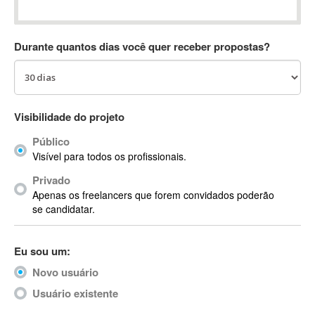
Absynth
AC Drives
Durante quantos dias você quer receber propostas?
AC3
ACARS
AccountMate
ACDSee
Visibilidade do projeto
ACID Pro
Público
ACPI
Visível para todos os profissionais.
Acrobat
Acrobat X
Privado
Apenas os freelancers que forem convidados poderão
Acronis
se candidatar.
ACT
Actian
Eu sou um:
Actimize
ActionScript
Novo usuário
ActionScript 3
Usuário existente
Active Directory