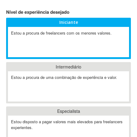
4D Dimension
Nível de experiência desejado
802.11
Iniciante
A&P
A-GPS
Estou a procura de freelancers com os menores valores.
A2Billing
AAUS Scientific Diver
Ab Initio
ABAP
Intermediário
Abaqus
Estou a procura de uma combinação de experiência e valor.
ABBYY FineReader
ABIS
AbleCommerce
Ableton
Especialista
Ableton Live
Ableton Push
Estou disposto a pagar valores mais elevados para freelancers
Abstract
experientes.
Abstract Window Toolkit (AWT)