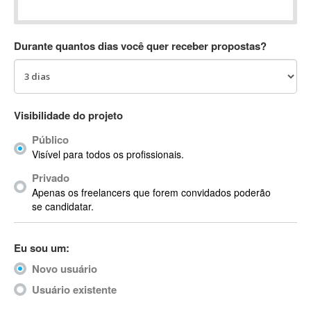
Absynth
AC Drives
Durante quantos dias você quer receber propostas?
AC3
ACARS
AccountMate
ACDSee
Visibilidade do projeto
ACID Pro
Público
ACPI
Visível para todos os profissionais.
Acrobat
Acrobat X
Privado
Apenas os freelancers que forem convidados poderão
Acronis
se candidatar.
ACT
Actian
Eu sou um:
Actimize
ActionScript
Novo usuário
ActionScript 3
Usuário existente
Active Directory