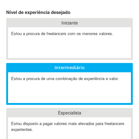
4D Dimension
Nível de experiência desejado
802.11
Iniciante
A&P
A-GPS
Estou a procura de freelancers com os menores valores.
A2Billing
AAUS Scientific Diver
Ab Initio
ABAP
Intermediário
Abaqus
Estou a procura de uma combinação de experiência e valor.
ABBYY FineReader
ABIS
AbleCommerce
Ableton
Especialista
Ableton Live
Ableton Push
Estou disposto a pagar valores mais elevados para freelancers
Abstract
experientes.
Abstract Window Toolkit (AWT)