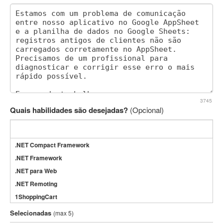
3745
Quais habilidades são desejadas?
(Opcional)
.NET Compact Framework
.NET Framework
.NET para Web
.NET Remoting
1ShoppingCart
3DS Max
Selecionadas
(max 5)
3GSM