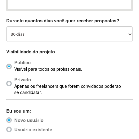
Absynth
AC Drives
Durante quantos dias você quer receber propostas?
AC3
ACARS
AccountMate
ACDSee
Visibilidade do projeto
ACID Pro
Público
ACPI
Visível para todos os profissionais.
Acrobat
Acrobat X
Privado
Apenas os freelancers que forem convidados poderão
Acronis
se candidatar.
ACT
Actian
Eu sou um:
Actimize
ActionScript
Novo usuário
ActionScript 3
Usuário existente
Active Directory