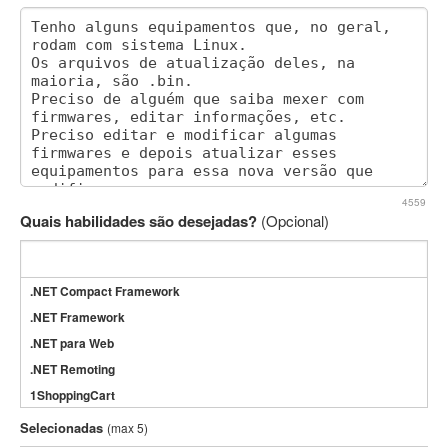
4559
Quais habilidades são desejadas?
(Opcional)
.NET Compact Framework
.NET Framework
.NET para Web
.NET Remoting
1ShoppingCart
3DS Max
Selecionadas
(max 5)
3GSM