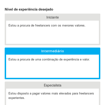
4D Dimension
Nível de experiência desejado
802.11
Iniciante
A&P
A-GPS
Estou a procura de freelancers com os menores valores.
A2Billing
AAUS Scientific Diver
Ab Initio
ABAP
Intermediário
Abaqus
Estou a procura de uma combinação de experiência e valor.
ABBYY FineReader
ABIS
AbleCommerce
Ableton
Especialista
Ableton Live
Ableton Push
Estou disposto a pagar valores mais elevados para freelancers
Abstract
experientes.
Abstract Window Toolkit (AWT)