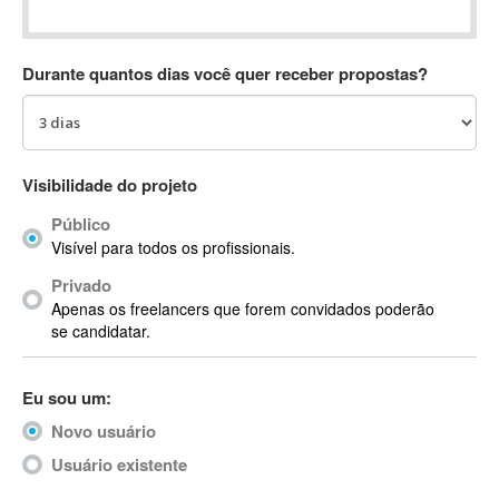
Absynth
AC Drives
Durante quantos dias você quer receber propostas?
AC3
ACARS
AccountMate
ACDSee
Visibilidade do projeto
ACID Pro
Público
ACPI
Visível para todos os profissionais.
Acrobat
Acrobat X
Privado
Apenas os freelancers que forem convidados poderão
Acronis
se candidatar.
ACT
Actian
Eu sou um:
Actimize
ActionScript
Novo usuário
ActionScript 3
Usuário existente
Active Directory