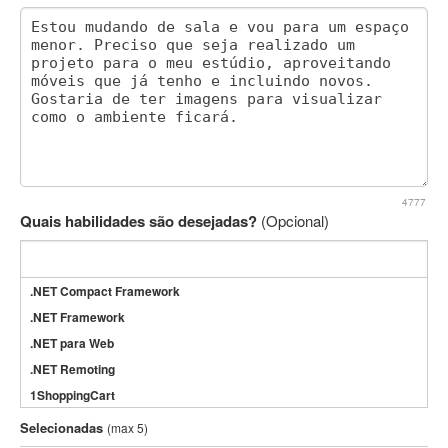
4777
Quais habilidades são desejadas?
(Opcional)
.NET Compact Framework
.NET Framework
.NET para Web
.NET Remoting
1ShoppingCart
3DS Max
Selecionadas
(max 5)
3GSM