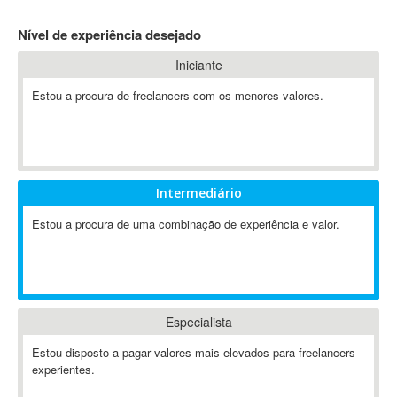
4D Dimension
Nível de experiência desejado
802.11
Iniciante
A&P
A-GPS
Estou a procura de freelancers com os menores valores.
A2Billing
AAUS Scientific Diver
Ab Initio
ABAP
Intermediário
Abaqus
Estou a procura de uma combinação de experiência e valor.
ABBYY FineReader
ABIS
AbleCommerce
Ableton
Especialista
Ableton Live
Ableton Push
Estou disposto a pagar valores mais elevados para freelancers
Abstract
experientes.
Abstract Window Toolkit (AWT)