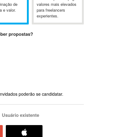
inação de
valores mais elevados
a e valor.
para freelancers
experientes.
eber propostas?
nvidados poderão se candidatar.
Usuário existente