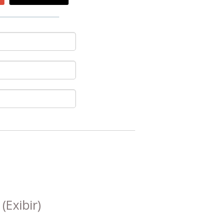
s
(Exibir)