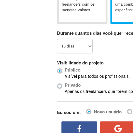
A&P
freelancers com os
uma comb
menores valores.
experiênci
A-GPS
A2Billing
AAUS Scientific Diver
Durante quantos dias você quer rec
Ab Initio
ABAP
Abaqus
ABBYY FineReader
Visibilidade do projeto
ABIS
Público
AbleCommerce
Visível para todos os profissionais.
Ableton
Privado
Ableton Live
Apenas os freelancers que forem co
Ableton Push
Abstract
Novo usuário
Eu sou um:
Abstract Window Toolkit (AWT)
Absynth
AC Drives