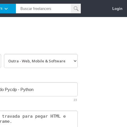
Login
rs
23