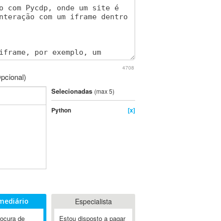
4708
pcional)
Selecionadas
(max 5)
Python
[x]
mediário
Especialista
rocura de
Estou disposto a pagar