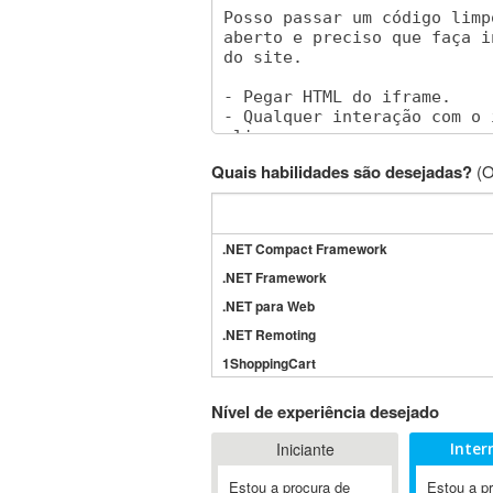
Quais habilidades são desejadas?
(O
.NET Compact Framework
.NET Framework
.NET para Web
.NET Remoting
1ShoppingCart
3DS Max
Nível de experiência desejado
3GSM
Iniciante
Inter
4D Dimension
802.11
Estou a procura de
Estou a p