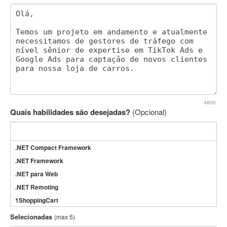
4800
Quais habilidades são desejadas?
(Opcional)
.NET Compact Framework
.NET Framework
.NET para Web
.NET Remoting
1ShoppingCart
3DS Max
Selecionadas
(max 5)
3GSM