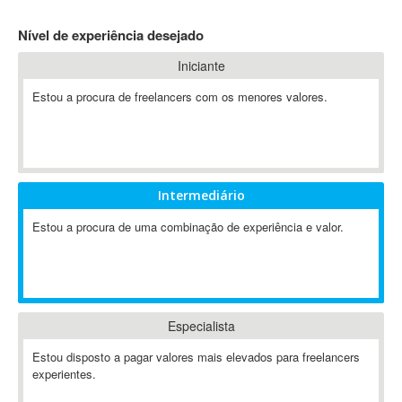
4D Dimension
Nível de experiência desejado
802.11
Iniciante
A&P
A-GPS
Estou a procura de freelancers com os menores valores.
A2Billing
AAUS Scientific Diver
Ab Initio
ABAP
Intermediário
Abaqus
Estou a procura de uma combinação de experiência e valor.
ABBYY FineReader
ABIS
AbleCommerce
Ableton
Especialista
Ableton Live
Ableton Push
Estou disposto a pagar valores mais elevados para freelancers
Abstract
experientes.
Abstract Window Toolkit (AWT)