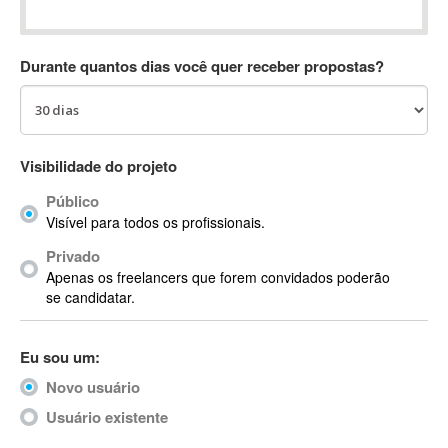
Absynth
AC Drives
Durante quantos dias você quer receber propostas?
AC3
ACARS
AccountMate
ACDSee
Visibilidade do projeto
ACID Pro
Público
ACPI
Visível para todos os profissionais.
Acrobat
Acrobat X
Privado
Apenas os freelancers que forem convidados poderão
Acronis
se candidatar.
ACT
Actian
Eu sou um:
Actimize
ActionScript
Novo usuário
ActionScript 3
Usuário existente
Active Directory