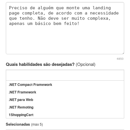
4850
Quais habilidades são desejadas?
(Opcional)
.NET Compact Framework
.NET Framework
.NET para Web
.NET Remoting
1ShoppingCart
3DS Max
Selecionadas
(max 5)
3GSM