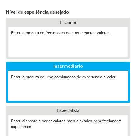
4D Dimension
Nível de experiência desejado
802.11
Iniciante
A&P
A-GPS
Estou a procura de freelancers com os menores valores.
A2Billing
AAUS Scientific Diver
Ab Initio
ABAP
Intermediário
Abaqus
Estou a procura de uma combinação de experiência e valor.
ABBYY FineReader
ABIS
AbleCommerce
Ableton
Especialista
Ableton Live
Ableton Push
Estou disposto a pagar valores mais elevados para freelancers
Abstract
experientes.
Abstract Window Toolkit (AWT)