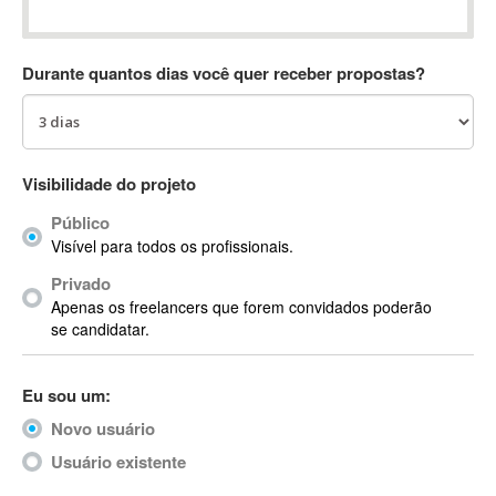
Absynth
AC Drives
Durante quantos dias você quer receber propostas?
AC3
ACARS
AccountMate
ACDSee
Visibilidade do projeto
ACID Pro
Público
ACPI
Visível para todos os profissionais.
Acrobat
Acrobat X
Privado
Apenas os freelancers que forem convidados poderão
Acronis
se candidatar.
ACT
Actian
Eu sou um:
Actimize
ActionScript
Novo usuário
ActionScript 3
Usuário existente
Active Directory