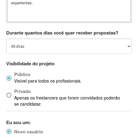
experientes.
Absynth
AC Drives
AC3
ACARS
Durante quantos dias você quer receber propostas?
AccountMate
ACDSee
ACID Pro
ACPI
Visibilidade do projeto
Acrobat
Público
Acrobat X
Visível para todos os profissionais.
Acronis
Privado
ACT
Apenas os freelancers que forem convidados poderão
Actian
se candidatar.
Actimize
ActionScript
Eu sou um:
ActionScript 3
Novo usuário
Active Directory