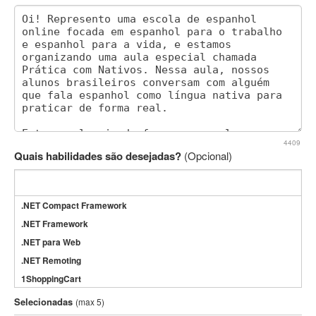
4409
Quais habilidades são desejadas?
(Opcional)
.NET Compact Framework
.NET Framework
.NET para Web
.NET Remoting
1ShoppingCart
3DS Max
Selecionadas
(max 5)
3GSM