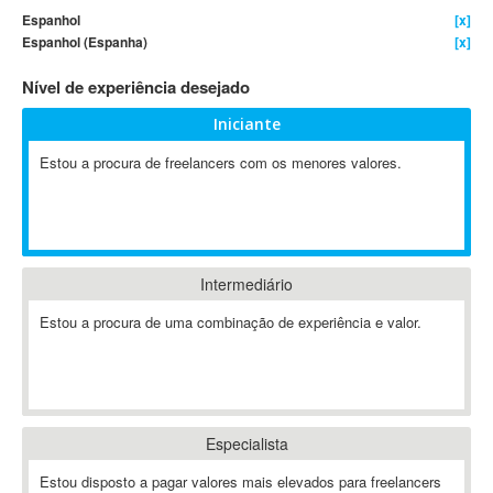
Espanhol
[x]
4D Dimension
Espanhol (Espanha)
[x]
802.11
Nível de experiência desejado
A&P
A-GPS
Iniciante
A2Billing
Estou a procura de freelancers com os menores valores.
AAUS Scientific Diver
Ab Initio
ABAP
Abaqus
Intermediário
ABBYY FineReader
ABIS
Estou a procura de uma combinação de experiência e valor.
AbleCommerce
Ableton
Ableton Live
Ableton Push
Especialista
Abstract
Estou disposto a pagar valores mais elevados para freelancers
Abstract Window Toolkit (AWT)