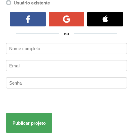
Usuário existente
ActiveCollab
ActiveX
ActiveX Data Objects (ADO)
Ada
ou
Adianti Framework
ADK
Administração
Administração Acadêmica
Administração de Artistas e Repertórios
Administração de Banco de Dados
Administração de Redes
Administração PostgreSQL
Administrador de Sistemas
ADO.NET
ADO.NET Entity Framework
Adobe After Effects
Publicar projeto
Adobe AIR