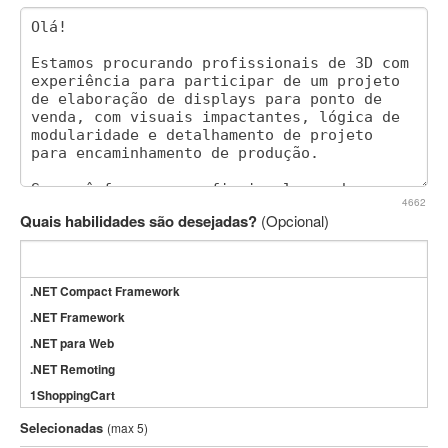
4662
Quais habilidades são desejadas?
(Opcional)
.NET Compact Framework
.NET Framework
.NET para Web
.NET Remoting
1ShoppingCart
3DS Max
Selecionadas
(max 5)
3GSM