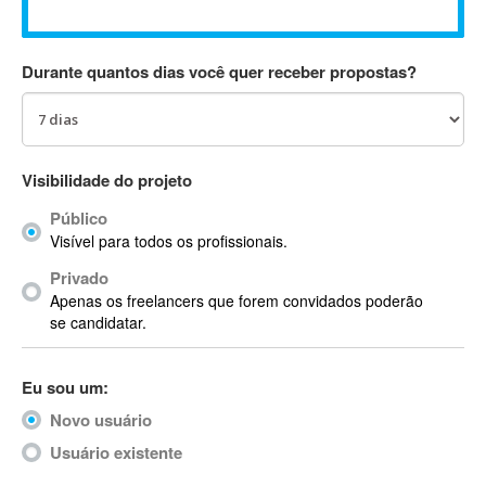
Absynth
AC Drives
Durante quantos dias você quer receber propostas?
AC3
ACARS
AccountMate
ACDSee
Visibilidade do projeto
ACID Pro
Público
ACPI
Visível para todos os profissionais.
Acrobat
Acrobat X
Privado
Apenas os freelancers que forem convidados poderão
Acronis
se candidatar.
ACT
Actian
Eu sou um:
Actimize
ActionScript
Novo usuário
ActionScript 3
Usuário existente
Active Directory