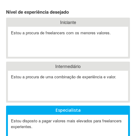
4D Dimension
Nível de experiência desejado
802.11
Iniciante
A&P
A-GPS
Estou a procura de freelancers com os menores valores.
A2Billing
AAUS Scientific Diver
Ab Initio
ABAP
Intermediário
Abaqus
Estou a procura de uma combinação de experiência e valor.
ABBYY FineReader
ABIS
AbleCommerce
Ableton
Especialista
Ableton Live
Ableton Push
Estou disposto a pagar valores mais elevados para freelancers
Abstract
experientes.
Abstract Window Toolkit (AWT)