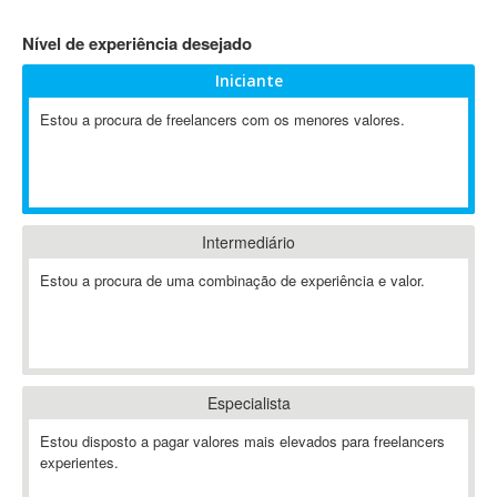
4D Dimension
Nível de experiência desejado
802.11
Iniciante
A&P
A-GPS
Estou a procura de freelancers com os menores valores.
A2Billing
AAUS Scientific Diver
Ab Initio
ABAP
Intermediário
Abaqus
Estou a procura de uma combinação de experiência e valor.
ABBYY FineReader
ABIS
AbleCommerce
Ableton
Especialista
Ableton Live
Ableton Push
Estou disposto a pagar valores mais elevados para freelancers
Abstract
experientes.
Abstract Window Toolkit (AWT)