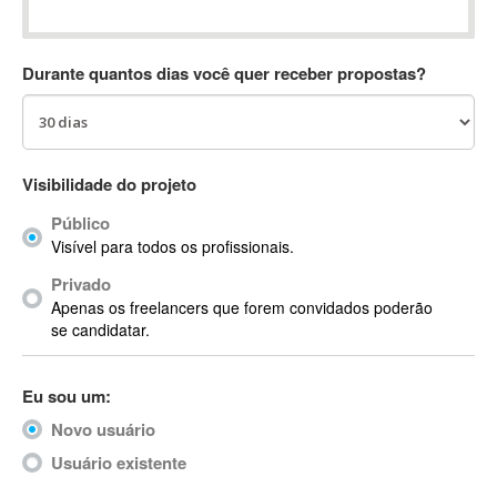
Absynth
AC Drives
Durante quantos dias você quer receber propostas?
AC3
ACARS
AccountMate
ACDSee
Visibilidade do projeto
ACID Pro
Público
ACPI
Visível para todos os profissionais.
Acrobat
Acrobat X
Privado
Apenas os freelancers que forem convidados poderão
Acronis
se candidatar.
ACT
Actian
Eu sou um:
Actimize
ActionScript
Novo usuário
ActionScript 3
Usuário existente
Active Directory