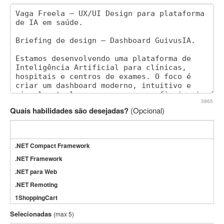
3865
Quais habilidades são desejadas?
(Opcional)
.NET Compact Framework
.NET Framework
.NET para Web
.NET Remoting
1ShoppingCart
3DS Max
Selecionadas
(max 5)
3GSM