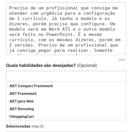
4606
Quais habilidades são desejadas?
(Opcional)
.NET Compact Framework
.NET Framework
.NET para Web
.NET Remoting
1ShoppingCart
3DS Max
Selecionadas
(max 5)
3GSM