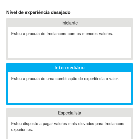
4D Dimension
Nível de experiência desejado
802.11
Iniciante
A&P
A-GPS
Estou a procura de freelancers com os menores valores.
A2Billing
AAUS Scientific Diver
Ab Initio
ABAP
Intermediário
Abaqus
Estou a procura de uma combinação de experiência e valor.
ABBYY FineReader
ABIS
AbleCommerce
Ableton
Especialista
Ableton Live
Ableton Push
Estou disposto a pagar valores mais elevados para freelancers
Abstract
experientes.
Abstract Window Toolkit (AWT)