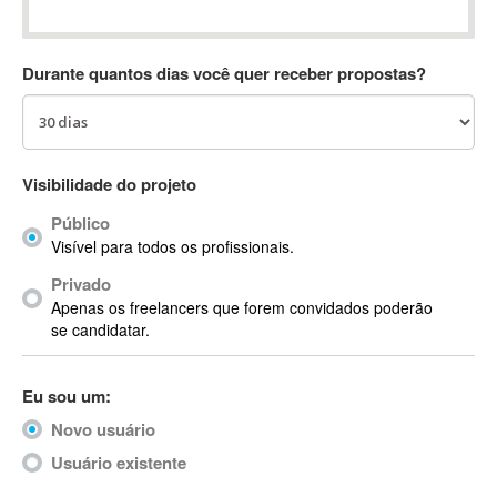
Absynth
AC Drives
Durante quantos dias você quer receber propostas?
AC3
ACARS
AccountMate
ACDSee
Visibilidade do projeto
ACID Pro
Público
ACPI
Visível para todos os profissionais.
Acrobat
Acrobat X
Privado
Apenas os freelancers que forem convidados poderão
Acronis
se candidatar.
ACT
Actian
Eu sou um:
Actimize
ActionScript
Novo usuário
ActionScript 3
Usuário existente
Active Directory