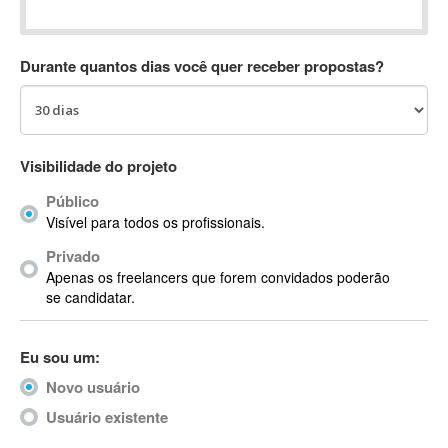
Absynth
AC Drives
Durante quantos dias você quer receber propostas?
AC3
ACARS
AccountMate
ACDSee
Visibilidade do projeto
ACID Pro
Público
ACPI
Visível para todos os profissionais.
Acrobat
Acrobat X
Privado
Apenas os freelancers que forem convidados poderão
Acronis
se candidatar.
ACT
Actian
Eu sou um:
Actimize
ActionScript
Novo usuário
ActionScript 3
Usuário existente
Active Directory