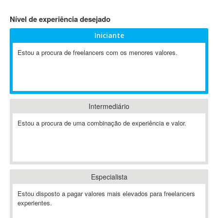
4D Dimension
Nível de experiência desejado
802.11
Iniciante
A&P
A-GPS
Estou a procura de freelancers com os menores valores.
A2Billing
AAUS Scientific Diver
Ab Initio
ABAP
Intermediário
Abaqus
Estou a procura de uma combinação de experiência e valor.
ABBYY FineReader
ABIS
AbleCommerce
Ableton
Especialista
Ableton Live
Ableton Push
Estou disposto a pagar valores mais elevados para freelancers
Abstract
experientes.
Abstract Window Toolkit (AWT)