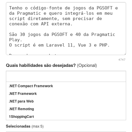
4747
Quais habilidades são desejadas?
(Opcional)
.NET Compact Framework
.NET Framework
.NET para Web
.NET Remoting
1ShoppingCart
3DS Max
Selecionadas
(max 5)
3GSM