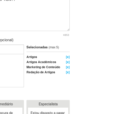
4853
pcional)
Selecionadas
(max 5)
Artigos
[x]
Artigos Acadêmicos
[x]
Marketing de Conteúdo
[x]
Redação de Artigos
[x]
mediário
Especialista
rocura de
Estou disposto a pagar