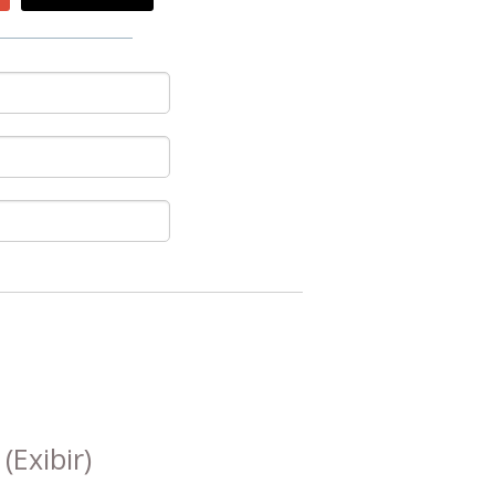
s
(Exibir)