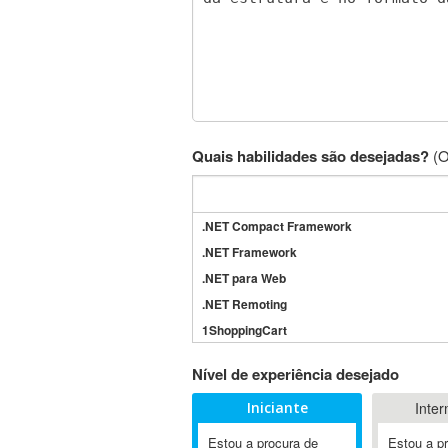
Quais habilidades são desejadas?
(O
.NET Compact Framework
.NET Framework
.NET para Web
.NET Remoting
1ShoppingCart
3DS Max
Nível de experiência desejado
3GSM
Iniciante
Inter
4D Dimension
802.11
Estou a procura de
Estou a p