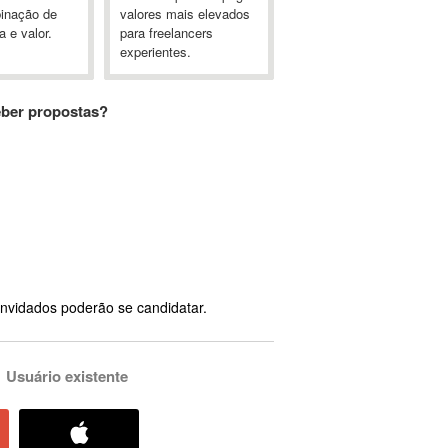
inação de
valores mais elevados
a e valor.
para freelancers
experientes.
eber propostas?
nvidados poderão se candidatar.
Usuário existente