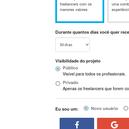
A&P
freelancers com os
uma comb
menores valores.
experiênci
A-GPS
A2Billing
AAUS Scientific Diver
Durante quantos dias você quer rec
Ab Initio
ABAP
Abaqus
ABBYY FineReader
Visibilidade do projeto
ABIS
Público
AbleCommerce
Visível para todos os profissionais.
Ableton
Privado
Ableton Live
Apenas os freelancers que forem co
Ableton Push
Abstract
Novo usuário
Eu sou um:
Abstract Window Toolkit (AWT)
Absynth
AC Drives