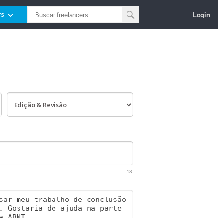
Login
rs
48