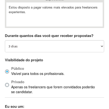
Absynth
Estou disposto a pagar valores mais elevados para freelancers
AC Drives
experientes.
AC3
ACARS
AccountMate
Durante quantos dias você quer receber propostas?
ACDSee
ACID Pro
ACPI
Acrobat
Visibilidade do projeto
Acrobat X
Acronis
Público
Visível para todos os profissionais.
ACT
Actian
Privado
Apenas os freelancers que forem convidados poderão
Actimize
se candidatar.
ActionScript
ActionScript 3
Eu sou um:
Active Directory