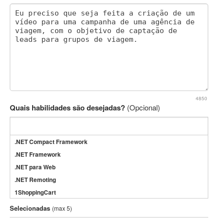
4850
Quais habilidades são desejadas?
(Opcional)
.NET Compact Framework
.NET Framework
.NET para Web
.NET Remoting
1ShoppingCart
3DS Max
Selecionadas
(max 5)
3GSM