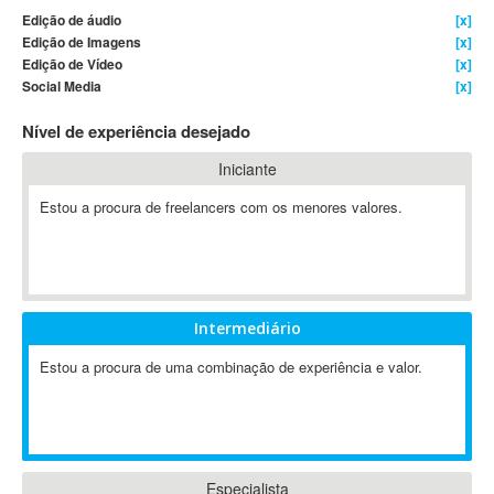
Edição de áudio
[x]
4D Dimension
Edição de Imagens
[x]
802.11
Edição de Vídeo
[x]
A&P
Social Media
[x]
A-GPS
Nível de experiência desejado
A2Billing
Iniciante
AAUS Scientific Diver
Ab Initio
Estou a procura de freelancers com os menores valores.
ABAP
Abaqus
ABBYY FineReader
ABIS
Intermediário
AbleCommerce
Estou a procura de uma combinação de experiência e valor.
Ableton
Ableton Live
Ableton Push
Abstract
Abstract Window Toolkit (AWT)
Especialista