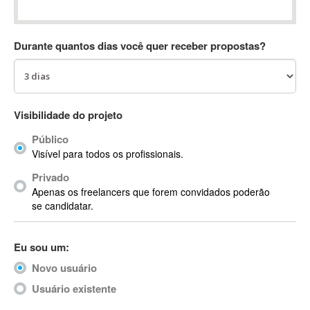
Absynth
AC Drives
Durante quantos dias você quer receber propostas?
AC3
ACARS
AccountMate
ACDSee
Visibilidade do projeto
ACID Pro
Público
ACPI
Visível para todos os profissionais.
Acrobat
Acrobat X
Privado
Apenas os freelancers que forem convidados poderão
Acronis
se candidatar.
ACT
Actian
Eu sou um:
Actimize
ActionScript
Novo usuário
ActionScript 3
Usuário existente
Active Directory