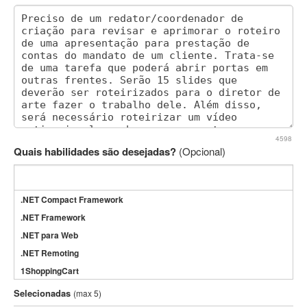
4598
Quais habilidades são desejadas?
(Opcional)
.NET Compact Framework
.NET Framework
.NET para Web
.NET Remoting
1ShoppingCart
3DS Max
Selecionadas
(max 5)
3GSM