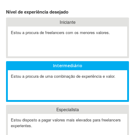
4D Dimension
Nível de experiência desejado
802.11
Iniciante
A&P
A-GPS
Estou a procura de freelancers com os menores valores.
A2Billing
AAUS Scientific Diver
Ab Initio
ABAP
Intermediário
Abaqus
Estou a procura de uma combinação de experiência e valor.
ABBYY FineReader
ABIS
AbleCommerce
Ableton
Especialista
Ableton Live
Ableton Push
Estou disposto a pagar valores mais elevados para freelancers
Abstract
experientes.
Abstract Window Toolkit (AWT)