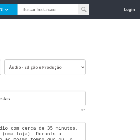
Login
rs
37