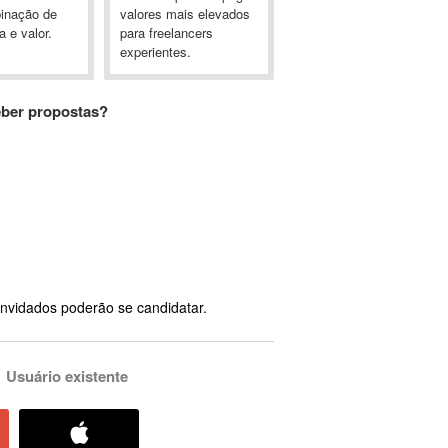
inação de
valores mais elevados
a e valor.
para freelancers
experientes.
eber propostas?
nvidados poderão se candidatar.
Usuário existente