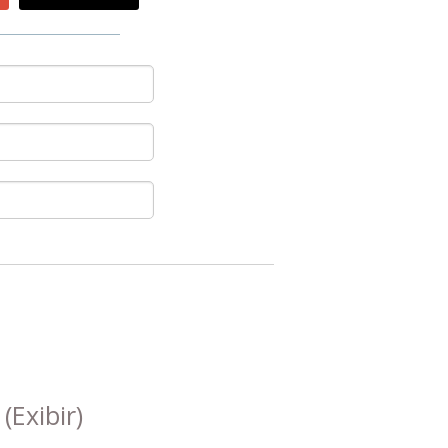
s
(Exibir)