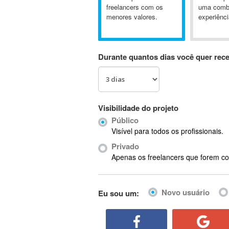
A&P
freelancers com os
uma comb
menores valores.
experiênci
A-GPS
A2Billing
AAUS Scientific Diver
Durante quantos dias você quer rec
Ab Initio
ABAP
Abaqus
ABBYY FineReader
Visibilidade do projeto
ABIS
Público
AbleCommerce
Visível para todos os profissionais.
Ableton
Privado
Ableton Live
Apenas os freelancers que forem co
Ableton Push
Abstract
Novo usuário
Eu sou um:
Abstract Window Toolkit (AWT)
Absynth
AC Drives