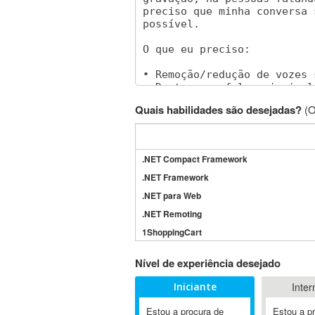
Quais habilidades são desejadas?
(O
.NET Compact Framework
.NET Framework
.NET para Web
.NET Remoting
1ShoppingCart
3DS Max
Nível de experiência desejado
3GSM
Iniciante
Inter
4D Dimension
802.11
Estou a procura de
Estou a p