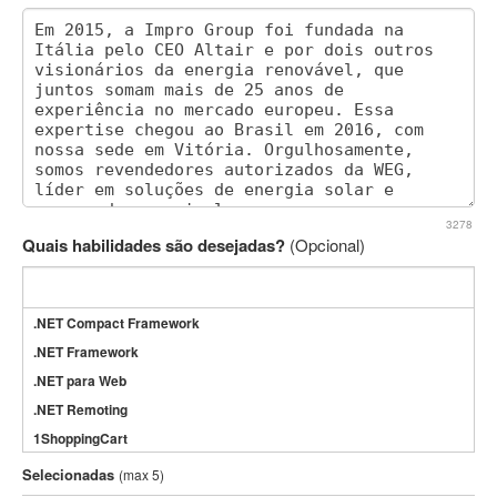
3278
Quais habilidades são desejadas?
(Opcional)
.NET Compact Framework
.NET Framework
.NET para Web
.NET Remoting
1ShoppingCart
3DS Max
Selecionadas
(max 5)
3GSM