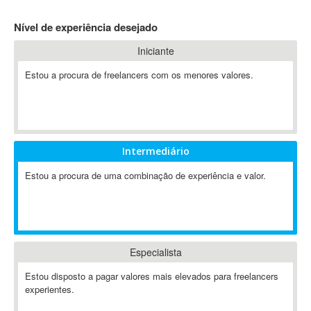
4D Dimension
Nível de experiência desejado
802.11
Iniciante
A&P
A-GPS
Estou a procura de freelancers com os menores valores.
A2Billing
AAUS Scientific Diver
Ab Initio
ABAP
Intermediário
Abaqus
Estou a procura de uma combinação de experiência e valor.
ABBYY FineReader
ABIS
AbleCommerce
Ableton
Especialista
Ableton Live
Ableton Push
Estou disposto a pagar valores mais elevados para freelancers
Abstract
experientes.
Abstract Window Toolkit (AWT)