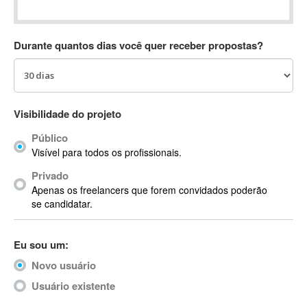
Absynth
AC Drives
Durante quantos dias você quer receber propostas?
AC3
ACARS
AccountMate
ACDSee
Visibilidade do projeto
ACID Pro
Público
ACPI
Visível para todos os profissionais.
Acrobat
Acrobat X
Privado
Apenas os freelancers que forem convidados poderão
Acronis
se candidatar.
ACT
Actian
Eu sou um:
Actimize
ActionScript
Novo usuário
ActionScript 3
Usuário existente
Active Directory