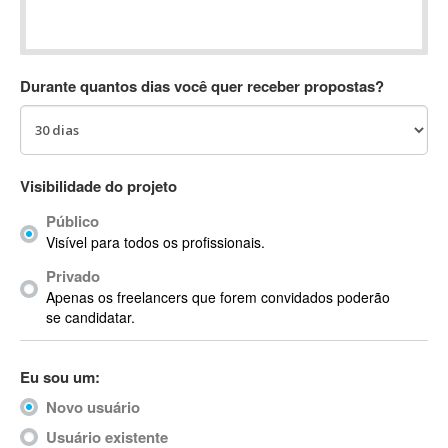
Absynth
AC Drives
AC3
Durante quantos dias você quer receber propostas?
ACARS
AccountMate
ACDSee
ACID Pro
Visibilidade do projeto
ACPI
Público
Acrobat
Visível para todos os profissionais.
Acrobat X
Privado
Acronis
Apenas os freelancers que forem convidados poderão
ACT
se candidatar.
Actian
Actimize
Eu sou um:
ActionScript
Novo usuário
ActionScript 3
Active Directory
Usuário existente