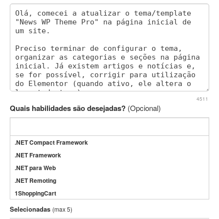
4511
Quais habilidades são desejadas?
(Opcional)
.NET Compact Framework
.NET Framework
.NET para Web
.NET Remoting
1ShoppingCart
3DS Max
Selecionadas
(max 5)
3GSM