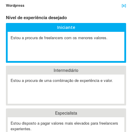
Wordpress
[x]
4D Dimension
802.11
Nível de experiência desejado
A&P
Iniciante
A-GPS
Estou a procura de freelancers com os menores valores.
A2Billing
AAUS Scientific Diver
Ab Initio
ABAP
Abaqus
Intermediário
ABBYY FineReader
Estou a procura de uma combinação de experiência e valor.
ABIS
AbleCommerce
Ableton
Ableton Live
Especialista
Ableton Push
Abstract
Estou disposto a pagar valores mais elevados para freelancers
experientes.
Abstract Window Toolkit (AWT)