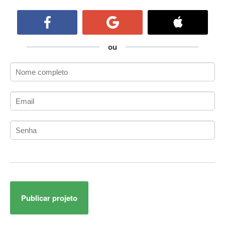
ActiveCollab
ActiveX
ActiveX Data Objects (ADO)
Ada
ou
Adianti Framework
ADK
Administração
Administração Acadêmica
Administração de Artistas e Repertórios
Administração de Banco de Dados
Administração de Redes
Administração PostgreSQL
Administrador de Sistemas
ADO.NET
ADO.NET Entity Framework
Publicar projeto
Adobe After Effects
Adobe AIR