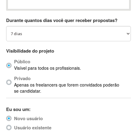
Absynth
AC Drives
Durante quantos dias você quer receber propostas?
AC3
ACARS
AccountMate
ACDSee
Visibilidade do projeto
ACID Pro
Público
ACPI
Visível para todos os profissionais.
Acrobat
Acrobat X
Privado
Apenas os freelancers que forem convidados poderão
Acronis
se candidatar.
ACT
Actian
Eu sou um:
Actimize
ActionScript
Novo usuário
ActionScript 3
Usuário existente
Active Directory