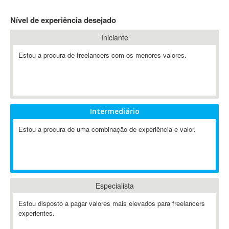
4D Dimension
Nível de experiência desejado
802.11
Iniciante
A&P
A-GPS
Estou a procura de freelancers com os menores valores.
A2Billing
AAUS Scientific Diver
Ab Initio
ABAP
Intermediário
Abaqus
Estou a procura de uma combinação de experiência e valor.
ABBYY FineReader
ABIS
AbleCommerce
Ableton
Especialista
Ableton Live
Ableton Push
Estou disposto a pagar valores mais elevados para freelancers
Abstract
experientes.
Abstract Window Toolkit (AWT)