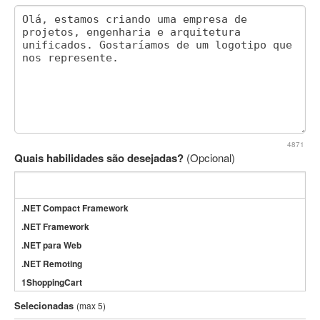
4871
Quais habilidades são desejadas?
(Opcional)
.NET Compact Framework
.NET Framework
.NET para Web
.NET Remoting
1ShoppingCart
3DS Max
Selecionadas
(max 5)
3GSM