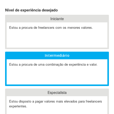
4D Dimension
Nível de experiência desejado
802.11
Iniciante
A&P
A-GPS
Estou a procura de freelancers com os menores valores.
A2Billing
AAUS Scientific Diver
Ab Initio
ABAP
Intermediário
Abaqus
Estou a procura de uma combinação de experiência e valor.
ABBYY FineReader
ABIS
AbleCommerce
Ableton
Especialista
Ableton Live
Ableton Push
Estou disposto a pagar valores mais elevados para freelancers
Abstract
experientes.
Abstract Window Toolkit (AWT)