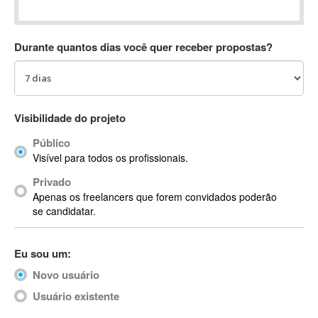
Absynth
AC Drives
Durante quantos dias você quer receber propostas?
AC3
ACARS
AccountMate
ACDSee
Visibilidade do projeto
ACID Pro
Público
ACPI
Visível para todos os profissionais.
Acrobat
Acrobat X
Privado
Apenas os freelancers que forem convidados poderão
Acronis
se candidatar.
ACT
Actian
Eu sou um:
Actimize
ActionScript
Novo usuário
ActionScript 3
Usuário existente
Active Directory