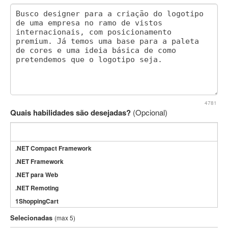
4781
Quais habilidades são desejadas?
(Opcional)
.NET Compact Framework
.NET Framework
.NET para Web
.NET Remoting
1ShoppingCart
3DS Max
Selecionadas
(max 5)
3GSM