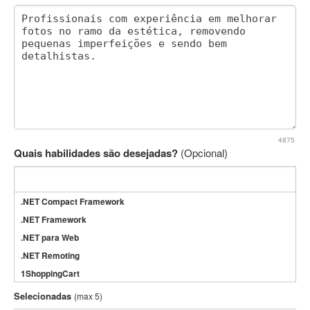
4875
Quais habilidades são desejadas?
(Opcional)
.NET Compact Framework
.NET Framework
.NET para Web
.NET Remoting
1ShoppingCart
3DS Max
Selecionadas
(max 5)
3GSM