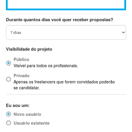
Absynth
AC Drives
Durante quantos dias você quer receber propostas?
AC3
ACARS
AccountMate
ACDSee
Visibilidade do projeto
ACID Pro
Público
ACPI
Visível para todos os profissionais.
Acrobat
Acrobat X
Privado
Apenas os freelancers que forem convidados poderão
Acronis
se candidatar.
ACT
Actian
Eu sou um:
Actimize
ActionScript
Novo usuário
ActionScript 3
Usuário existente
Active Directory