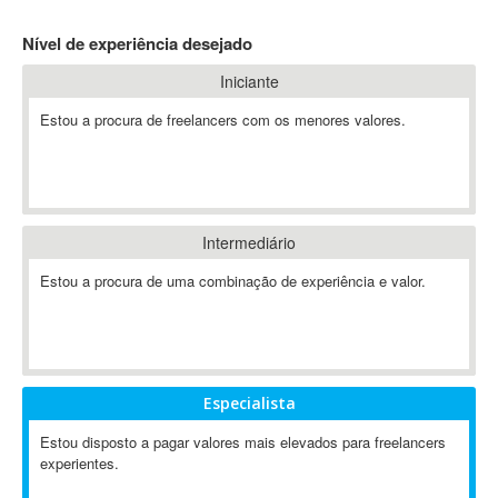
4D Dimension
Nível de experiência desejado
802.11
Iniciante
A&P
A-GPS
Estou a procura de freelancers com os menores valores.
A2Billing
AAUS Scientific Diver
Ab Initio
ABAP
Intermediário
Abaqus
Estou a procura de uma combinação de experiência e valor.
ABBYY FineReader
ABIS
AbleCommerce
Ableton
Especialista
Ableton Live
Ableton Push
Estou disposto a pagar valores mais elevados para freelancers
Abstract
experientes.
Abstract Window Toolkit (AWT)