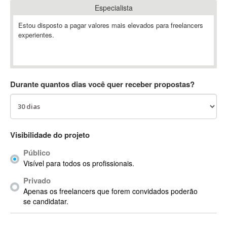
Especialista
Absynth
AC Drives
Estou disposto a pagar valores mais elevados para freelancers
experientes.
AC3
ACARS
AccountMate
ACDSee
Durante quantos dias você quer receber propostas?
ACID Pro
ACPI
Acrobat
Acrobat X
Visibilidade do projeto
Acronis
Público
ACT
Visível para todos os profissionais.
Actian
Privado
Actimize
Apenas os freelancers que forem convidados poderão
ActionScript
se candidatar.
ActionScript 3
Active Directory