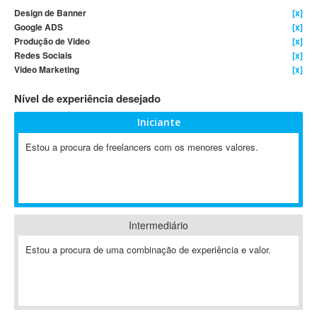
Design de Banner
[x]
4D Dimension
Google ADS
[x]
802.11
Produção de Video
[x]
A&P
Redes Sociais
[x]
Video Marketing
[x]
A-GPS
A2Billing
Nível de experiência desejado
AAUS Scientific Diver
Iniciante
Ab Initio
ABAP
Estou a procura de freelancers com os menores valores.
Abaqus
ABBYY FineReader
ABIS
AbleCommerce
Intermediário
Ableton
Estou a procura de uma combinação de experiência e valor.
Ableton Live
Ableton Push
Abstract
Abstract Window Toolkit (AWT)