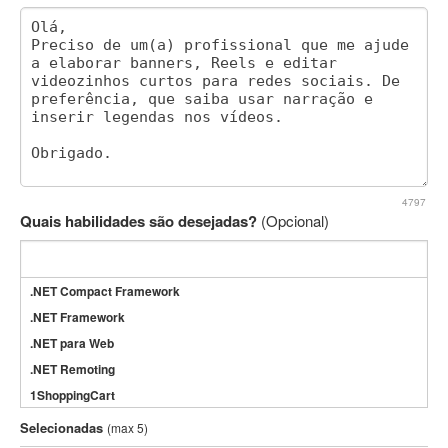
4797
Quais habilidades são desejadas?
(Opcional)
.NET Compact Framework
.NET Framework
.NET para Web
.NET Remoting
1ShoppingCart
3DS Max
Selecionadas
(max 5)
3GSM