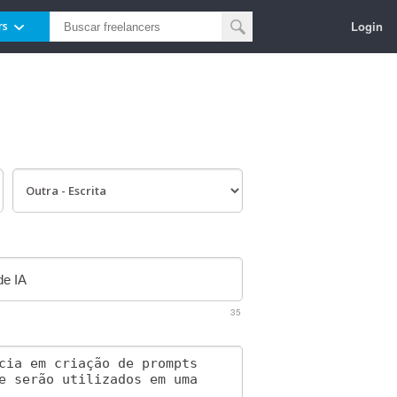
Login
rs
35