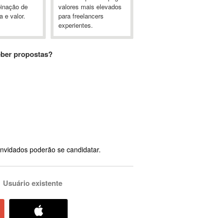
inação de
valores mais elevados
a e valor.
para freelancers
experientes.
eber propostas?
nvidados poderão se candidatar.
Usuário existente