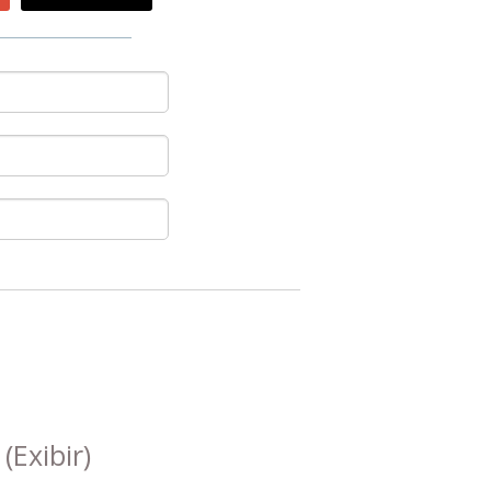
s
(Exibir)