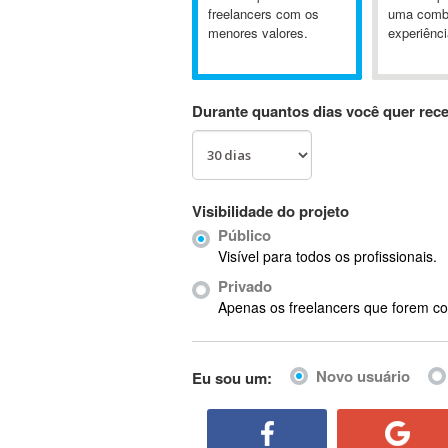
A&P
freelancers com os
uma comb
menores valores.
experiênci
A-GPS
A2Billing
AAUS Scientific Diver
Durante quantos dias você quer rec
Ab Initio
ABAP
Abaqus
ABBYY FineReader
Visibilidade do projeto
ABIS
Público
AbleCommerce
Visível para todos os profissionais.
Ableton
Privado
Ableton Live
Apenas os freelancers que forem co
Ableton Push
Abstract
Novo usuário
Eu sou um:
Abstract Window Toolkit (AWT)
Absynth
AC Drives