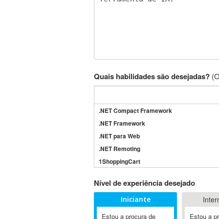
Quais habilidades são desejadas?
(O
.NET Compact Framework
.NET Framework
.NET para Web
.NET Remoting
1ShoppingCart
3DS Max
Nível de experiência desejado
3GSM
Iniciante
Inter
4D Dimension
802.11
Estou a procura de
Estou a p