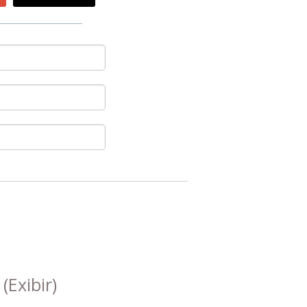
s
(Exibir)