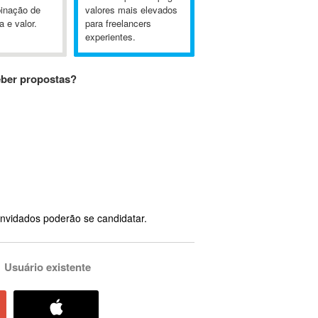
inação de
valores mais elevados
a e valor.
para freelancers
experientes.
eber propostas?
nvidados poderão se candidatar.
Usuário existente