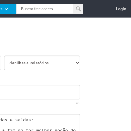
Login
rs
45