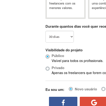
A&P
freelancers com os
uma comb
menores valores.
experiênci
A-GPS
A2Billing
AAUS Scientific Diver
Durante quantos dias você quer rec
Ab Initio
ABAP
Abaqus
ABBYY FineReader
Visibilidade do projeto
ABIS
Público
AbleCommerce
Visível para todos os profissionais.
Ableton
Privado
Ableton Live
Apenas os freelancers que forem co
Ableton Push
Abstract
Novo usuário
Eu sou um:
Abstract Window Toolkit (AWT)
Absynth
AC Drives