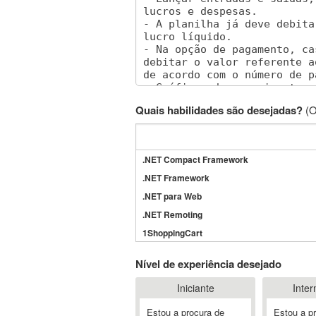
Quais habilidades são desejadas?
(O
.NET Compact Framework
.NET Framework
.NET para Web
.NET Remoting
1ShoppingCart
3DS Max
Nível de experiência desejado
3GSM
Iniciante
Inter
4D Dimension
802.11
Estou a procura de
Estou a p