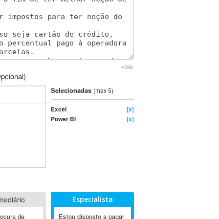
4598
pcional)
Selecionadas
(max 5)
Excel
[x]
Power BI
[x]
mediário
Especialista
rocura de
Estou disposto a pagar