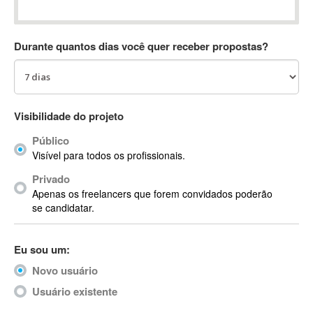
Absynth
AC Drives
Durante quantos dias você quer receber propostas?
AC3
ACARS
AccountMate
ACDSee
Visibilidade do projeto
ACID Pro
Público
ACPI
Visível para todos os profissionais.
Acrobat
Acrobat X
Privado
Apenas os freelancers que forem convidados poderão
Acronis
se candidatar.
ACT
Actian
Eu sou um:
Actimize
ActionScript
Novo usuário
ActionScript 3
Usuário existente
Active Directory