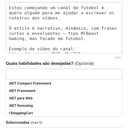
4077
Quais habilidades são desejadas?
(Opcional)
.NET Compact Framework
.NET Framework
.NET para Web
.NET Remoting
1ShoppingCart
3DS Max
Selecionadas
(max 5)
3GSM