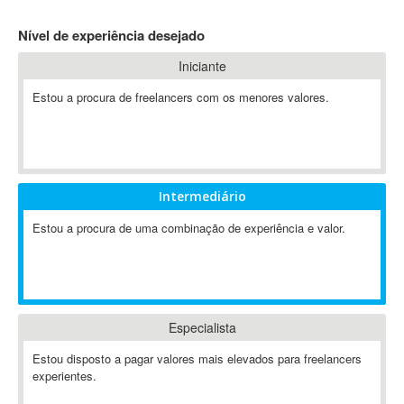
4D Dimension
Nível de experiência desejado
802.11
Iniciante
A&P
A-GPS
Estou a procura de freelancers com os menores valores.
A2Billing
AAUS Scientific Diver
Ab Initio
ABAP
Intermediário
Abaqus
Estou a procura de uma combinação de experiência e valor.
ABBYY FineReader
ABIS
AbleCommerce
Ableton
Especialista
Ableton Live
Ableton Push
Estou disposto a pagar valores mais elevados para freelancers
Abstract
experientes.
Abstract Window Toolkit (AWT)