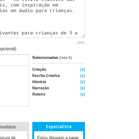
3093
pcional)
Selecionadas
(max 5)
Criação
[x]
Escrita Criativa
[x]
História
[x]
Narração
[x]
Roteiro
[x]
mediário
Especialista
rocura de
Estou disposto a pagar