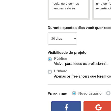
A&P
freelancers com os
uma comb
menores valores.
experiênci
A-GPS
A2Billing
AAUS Scientific Diver
Durante quantos dias você quer rec
Ab Initio
ABAP
Abaqus
ABBYY FineReader
Visibilidade do projeto
ABIS
Público
AbleCommerce
Visível para todos os profissionais.
Ableton
Privado
Ableton Live
Apenas os freelancers que forem co
Ableton Push
Abstract
Novo usuário
Eu sou um:
Abstract Window Toolkit (AWT)
Absynth
AC Drives