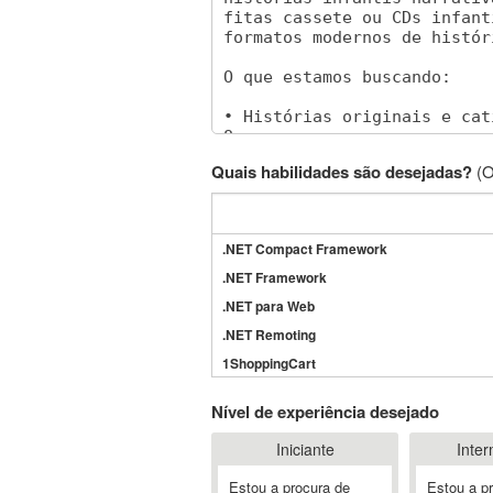
Quais habilidades são desejadas?
(O
.NET Compact Framework
.NET Framework
.NET para Web
.NET Remoting
1ShoppingCart
3DS Max
Nível de experiência desejado
3GSM
Iniciante
Inter
4D Dimension
802.11
Estou a procura de
Estou a p