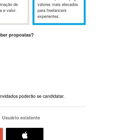
inação de
valores mais elevados
a e valor.
para freelancers
experientes.
eber propostas?
nvidados poderão se candidatar.
Usuário existente