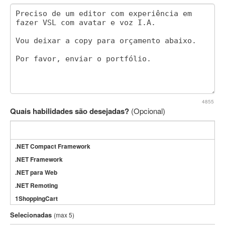
4855
Quais habilidades são desejadas?
(Opcional)
.NET Compact Framework
.NET Framework
.NET para Web
.NET Remoting
1ShoppingCart
3DS Max
Selecionadas
(max 5)
3GSM