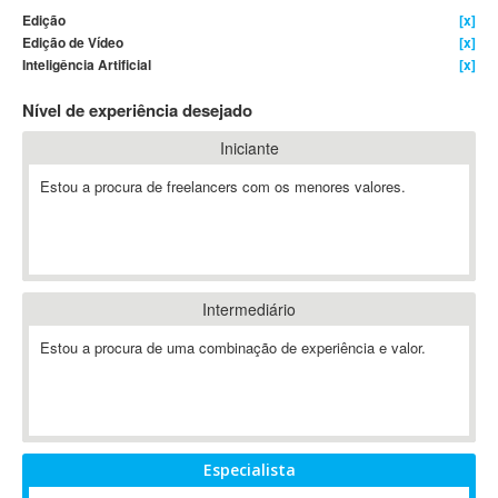
Edição
[x]
4D Dimension
Edição de Vídeo
[x]
802.11
Inteligência Artificial
[x]
A&P
Nível de experiência desejado
A-GPS
A2Billing
Iniciante
AAUS Scientific Diver
Estou a procura de freelancers com os menores valores.
Ab Initio
ABAP
Abaqus
ABBYY FineReader
Intermediário
ABIS
AbleCommerce
Estou a procura de uma combinação de experiência e valor.
Ableton
Ableton Live
Ableton Push
Abstract
Especialista
Abstract Window Toolkit (AWT)