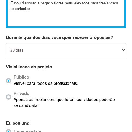
Estou disposto a pagar valores mais elevados para freelancers
Absynth
experientes.
AC Drives
AC3
ACARS
AccountMate
Durante quantos dias você quer receber propostas?
ACDSee
ACID Pro
ACPI
Visibilidade do projeto
Acrobat
Acrobat X
Público
Acronis
Visível para todos os profissionais.
ACT
Privado
Actian
Apenas os freelancers que forem convidados poderão
se candidatar.
Actimize
ActionScript
ActionScript 3
Eu sou um:
Active Directory
Novo usuário