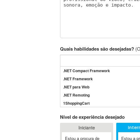
Quais habilidades são desejadas?
(O
.NET Compact Framework
.NET Framework
.NET para Web
.NET Remoting
1ShoppingCart
3DS Max
Nível de experiência desejado
3GSM
Iniciante
Inter
4D Dimension
802.11
Estou a procura de
Estou a p