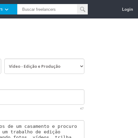
Login
rs
47