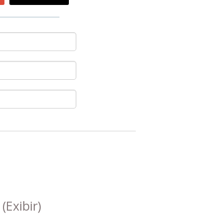
s
(Exibir)