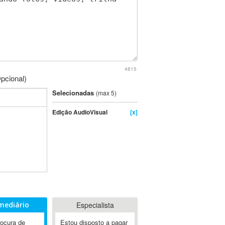
4815
pcional)
Selecionadas
(max 5)
Edição AudioVisual
[x]
mediário
Especialista
rocura de
Estou disposto a pagar