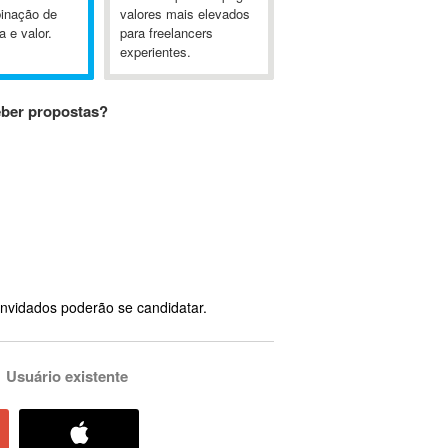
inação de
valores mais elevados
a e valor.
para freelancers
experientes.
eber propostas?
nvidados poderão se candidatar.
Usuário existente