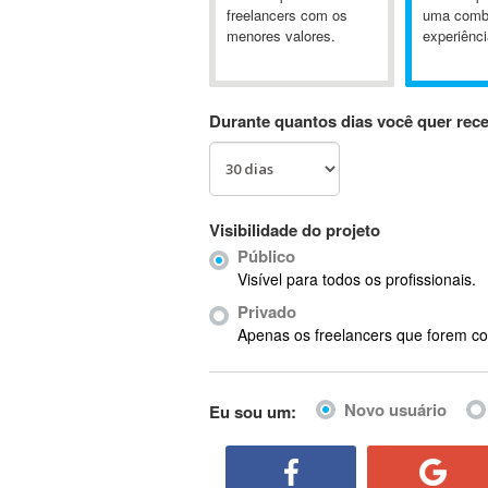
A&P
freelancers com os
uma comb
menores valores.
experiênci
A-GPS
A2Billing
AAUS Scientific Diver
Durante quantos dias você quer rec
Ab Initio
ABAP
Abaqus
ABBYY FineReader
Visibilidade do projeto
ABIS
Público
AbleCommerce
Visível para todos os profissionais.
Ableton
Privado
Ableton Live
Apenas os freelancers que forem co
Ableton Push
Abstract
Novo usuário
Eu sou um:
Abstract Window Toolkit (AWT)
Absynth
AC Drives