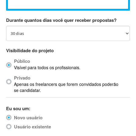
Absynth
AC Drives
Durante quantos dias você quer receber propostas?
AC3
ACARS
AccountMate
ACDSee
Visibilidade do projeto
ACID Pro
Público
ACPI
Visível para todos os profissionais.
Acrobat
Acrobat X
Privado
Apenas os freelancers que forem convidados poderão
Acronis
se candidatar.
ACT
Actian
Eu sou um:
Actimize
ActionScript
Novo usuário
ActionScript 3
Usuário existente
Active Directory