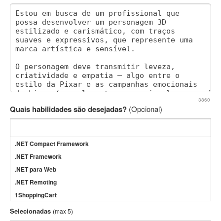
3860
Quais habilidades são desejadas?
(Opcional)
.NET Compact Framework
.NET Framework
.NET para Web
.NET Remoting
1ShoppingCart
3DS Max
Selecionadas
(max 5)
3GSM