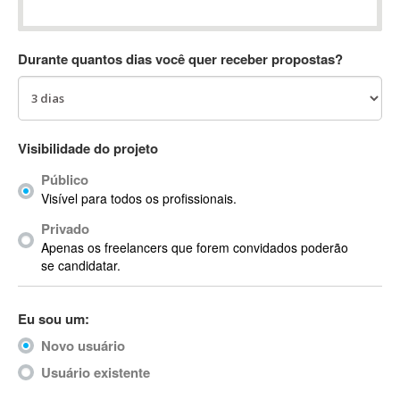
Absynth
AC Drives
Durante quantos dias você quer receber propostas?
AC3
ACARS
AccountMate
ACDSee
Visibilidade do projeto
ACID Pro
Público
ACPI
Visível para todos os profissionais.
Acrobat
Acrobat X
Privado
Apenas os freelancers que forem convidados poderão
Acronis
se candidatar.
ACT
Actian
Eu sou um:
Actimize
ActionScript
Novo usuário
ActionScript 3
Usuário existente
Active Directory