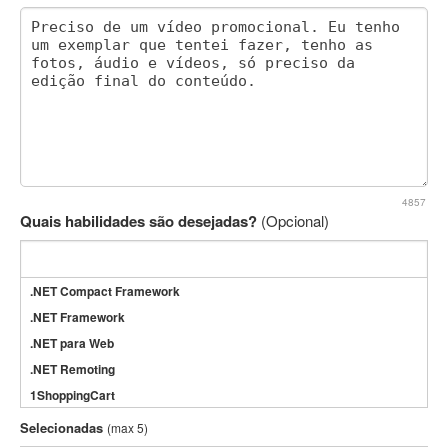
4857
Quais habilidades são desejadas?
(Opcional)
.NET Compact Framework
.NET Framework
.NET para Web
.NET Remoting
1ShoppingCart
3DS Max
Selecionadas
(max 5)
3GSM