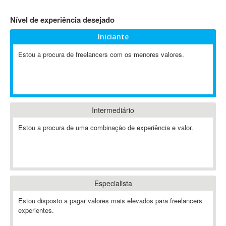
4D Dimension
Nível de experiência desejado
802.11
Iniciante
A&P
A-GPS
Estou a procura de freelancers com os menores valores.
A2Billing
AAUS Scientific Diver
Ab Initio
ABAP
Intermediário
Abaqus
Estou a procura de uma combinação de experiência e valor.
ABBYY FineReader
ABIS
AbleCommerce
Ableton
Especialista
Ableton Live
Ableton Push
Estou disposto a pagar valores mais elevados para freelancers
Abstract
experientes.
Abstract Window Toolkit (AWT)