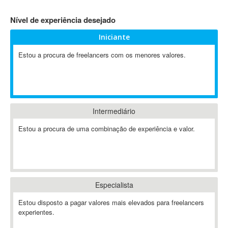
4D Dimension
Nível de experiência desejado
802.11
Iniciante
A&P
A-GPS
Estou a procura de freelancers com os menores valores.
A2Billing
AAUS Scientific Diver
Ab Initio
ABAP
Intermediário
Abaqus
Estou a procura de uma combinação de experiência e valor.
ABBYY FineReader
ABIS
AbleCommerce
Ableton
Especialista
Ableton Live
Ableton Push
Estou disposto a pagar valores mais elevados para freelancers
Abstract
experientes.
Abstract Window Toolkit (AWT)