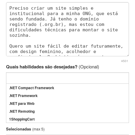
4501
Quais habilidades são desejadas?
(Opcional)
.NET Compact Framework
.NET Framework
.NET para Web
.NET Remoting
1ShoppingCart
3DS Max
Selecionadas
(max 5)
3GSM