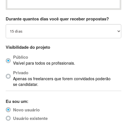
Absynth
AC Drives
Durante quantos dias você quer receber propostas?
AC3
ACARS
AccountMate
ACDSee
Visibilidade do projeto
ACID Pro
Público
ACPI
Visível para todos os profissionais.
Acrobat
Acrobat X
Privado
Apenas os freelancers que forem convidados poderão
Acronis
se candidatar.
ACT
Actian
Eu sou um:
Actimize
ActionScript
Novo usuário
ActionScript 3
Usuário existente
Active Directory