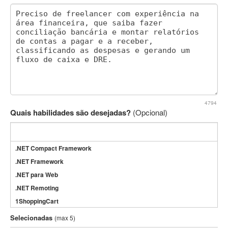
4794
Quais habilidades são desejadas?
(Opcional)
.NET Compact Framework
.NET Framework
.NET para Web
.NET Remoting
1ShoppingCart
3DS Max
Selecionadas
(max 5)
3GSM