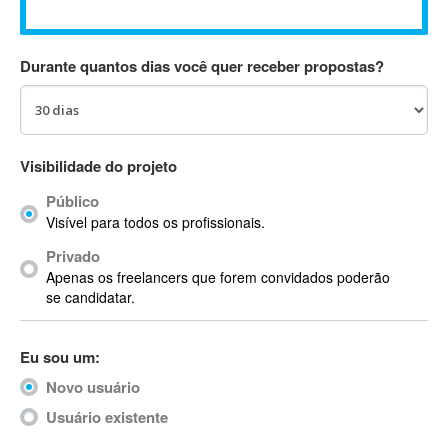
Absynth
AC Drives
Durante quantos dias você quer receber propostas?
AC3
ACARS
AccountMate
ACDSee
Visibilidade do projeto
ACID Pro
Público
ACPI
Visível para todos os profissionais.
Acrobat
Acrobat X
Privado
Apenas os freelancers que forem convidados poderão
Acronis
se candidatar.
ACT
Actian
Eu sou um:
Actimize
ActionScript
Novo usuário
ActionScript 3
Usuário existente
Active Directory