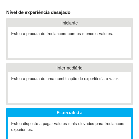
4D Dimension
Nível de experiência desejado
802.11
Iniciante
A&P
A-GPS
Estou a procura de freelancers com os menores valores.
A2Billing
AAUS Scientific Diver
Ab Initio
ABAP
Intermediário
Abaqus
Estou a procura de uma combinação de experiência e valor.
ABBYY FineReader
ABIS
AbleCommerce
Ableton
Especialista
Ableton Live
Ableton Push
Estou disposto a pagar valores mais elevados para freelancers
Abstract
experientes.
Abstract Window Toolkit (AWT)