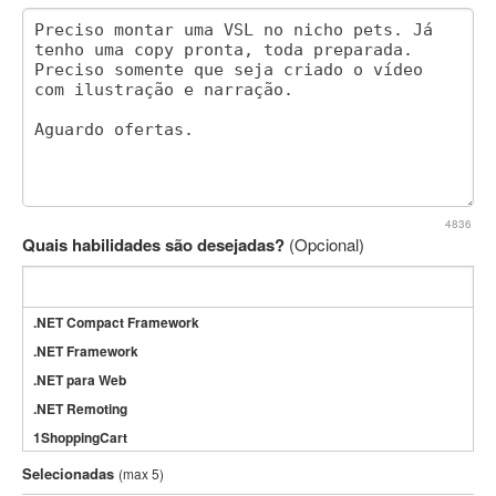
4836
Quais habilidades são desejadas?
(Opcional)
.NET Compact Framework
.NET Framework
.NET para Web
.NET Remoting
1ShoppingCart
3DS Max
Selecionadas
(max 5)
3GSM