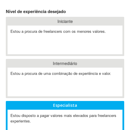
4D Dimension
Nível de experiência desejado
802.11
Iniciante
A&P
A-GPS
Estou a procura de freelancers com os menores valores.
A2Billing
AAUS Scientific Diver
Ab Initio
ABAP
Intermediário
Abaqus
Estou a procura de uma combinação de experiência e valor.
ABBYY FineReader
ABIS
AbleCommerce
Ableton
Especialista
Ableton Live
Ableton Push
Estou disposto a pagar valores mais elevados para freelancers
Abstract
experientes.
Abstract Window Toolkit (AWT)