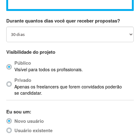
Absynth
AC Drives
Durante quantos dias você quer receber propostas?
AC3
ACARS
AccountMate
ACDSee
Visibilidade do projeto
ACID Pro
Público
ACPI
Visível para todos os profissionais.
Acrobat
Acrobat X
Privado
Apenas os freelancers que forem convidados poderão
Acronis
se candidatar.
ACT
Actian
Eu sou um:
Actimize
ActionScript
Novo usuário
ActionScript 3
Usuário existente
Active Directory