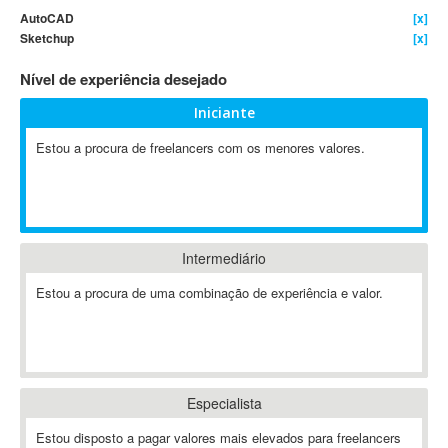
AutoCAD
[x]
4D Dimension
Sketchup
[x]
802.11
Nível de experiência desejado
A&P
A-GPS
Iniciante
A2Billing
Estou a procura de freelancers com os menores valores.
AAUS Scientific Diver
Ab Initio
ABAP
Abaqus
Intermediário
ABBYY FineReader
ABIS
Estou a procura de uma combinação de experiência e valor.
AbleCommerce
Ableton
Ableton Live
Ableton Push
Especialista
Abstract
Estou disposto a pagar valores mais elevados para freelancers
Abstract Window Toolkit (AWT)