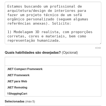
4048
Quais habilidades são desejadas?
(Opcional)
.NET Compact Framework
.NET Framework
.NET para Web
.NET Remoting
1ShoppingCart
3DS Max
Selecionadas
(max 5)
3GSM