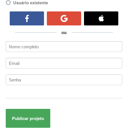
Usuário existente
ActiveCollab
ActiveX
ActiveX Data Objects (ADO)
Ada
ou
Adianti Framework
ADK
Administração
Administração Acadêmica
Administração de Artistas e Repertórios
Administração de Banco de Dados
Administração de Redes
Administração PostgreSQL
Administrador de Sistemas
ADO.NET
ADO.NET Entity Framework
Adobe After Effects
Publicar projeto
Adobe AIR