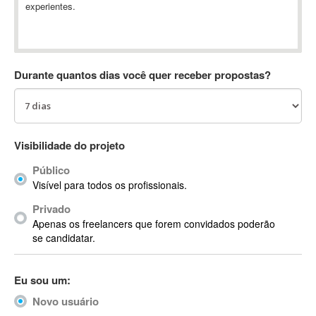
experientes.
Absynth
AC Drives
AC3
ACARS
Durante quantos dias você quer receber propostas?
AccountMate
ACDSee
ACID Pro
ACPI
Visibilidade do projeto
Acrobat
Público
Acrobat X
Visível para todos os profissionais.
Acronis
Privado
ACT
Apenas os freelancers que forem convidados poderão
Actian
se candidatar.
Actimize
ActionScript
Eu sou um:
ActionScript 3
Novo usuário
Active Directory