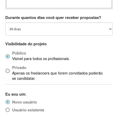
Absynth
AC Drives
Durante quantos dias você quer receber propostas?
AC3
ACARS
AccountMate
ACDSee
Visibilidade do projeto
ACID Pro
Público
ACPI
Visível para todos os profissionais.
Acrobat
Acrobat X
Privado
Apenas os freelancers que forem convidados poderão
Acronis
se candidatar.
ACT
Actian
Eu sou um:
Actimize
ActionScript
Novo usuário
ActionScript 3
Usuário existente
Active Directory