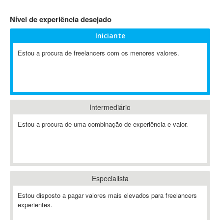
4D Dimension
Nível de experiência desejado
802.11
Iniciante
A&P
A-GPS
Estou a procura de freelancers com os menores valores.
A2Billing
AAUS Scientific Diver
Ab Initio
ABAP
Intermediário
Abaqus
Estou a procura de uma combinação de experiência e valor.
ABBYY FineReader
ABIS
AbleCommerce
Ableton
Especialista
Ableton Live
Ableton Push
Estou disposto a pagar valores mais elevados para freelancers
Abstract
experientes.
Abstract Window Toolkit (AWT)