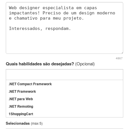
4867
Quais habilidades são desejadas?
(Opcional)
.NET Compact Framework
.NET Framework
.NET para Web
.NET Remoting
1ShoppingCart
3DS Max
Selecionadas
(max 5)
3GSM