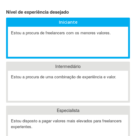
4D Dimension
Nível de experiência desejado
802.11
Iniciante
A&P
A-GPS
Estou a procura de freelancers com os menores valores.
A2Billing
AAUS Scientific Diver
Ab Initio
ABAP
Intermediário
Abaqus
Estou a procura de uma combinação de experiência e valor.
ABBYY FineReader
ABIS
AbleCommerce
Ableton
Especialista
Ableton Live
Ableton Push
Estou disposto a pagar valores mais elevados para freelancers
Abstract
experientes.
Abstract Window Toolkit (AWT)