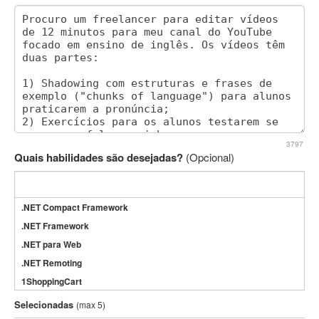
3797
Quais habilidades são desejadas?
(Opcional)
.NET Compact Framework
.NET Framework
.NET para Web
.NET Remoting
1ShoppingCart
3DS Max
Selecionadas
(max 5)
3GSM