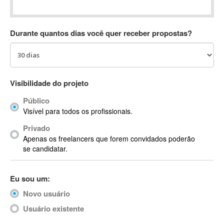
Absynth
AC Drives
Durante quantos dias você quer receber propostas?
AC3
ACARS
AccountMate
ACDSee
Visibilidade do projeto
ACID Pro
Público
ACPI
Visível para todos os profissionais.
Acrobat
Acrobat X
Privado
Apenas os freelancers que forem convidados poderão
Acronis
se candidatar.
ACT
Actian
Eu sou um:
Actimize
ActionScript
Novo usuário
ActionScript 3
Usuário existente
Active Directory