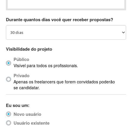
Absynth
AC Drives
Durante quantos dias você quer receber propostas?
AC3
ACARS
AccountMate
ACDSee
Visibilidade do projeto
ACID Pro
Público
ACPI
Visível para todos os profissionais.
Acrobat
Acrobat X
Privado
Apenas os freelancers que forem convidados poderão
Acronis
se candidatar.
ACT
Actian
Eu sou um:
Actimize
ActionScript
Novo usuário
ActionScript 3
Usuário existente
Active Directory