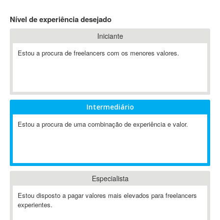
4D Dimension
Nível de experiência desejado
802.11
Iniciante
A&P
A-GPS
Estou a procura de freelancers com os menores valores.
A2Billing
AAUS Scientific Diver
Ab Initio
ABAP
Intermediário
Abaqus
Estou a procura de uma combinação de experiência e valor.
ABBYY FineReader
ABIS
AbleCommerce
Ableton
Especialista
Ableton Live
Ableton Push
Estou disposto a pagar valores mais elevados para freelancers
Abstract
experientes.
Abstract Window Toolkit (AWT)