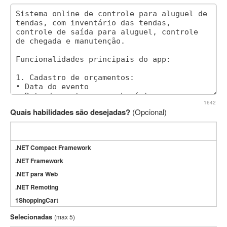
1642
Quais habilidades são desejadas?
(Opcional)
.NET Compact Framework
.NET Framework
.NET para Web
.NET Remoting
1ShoppingCart
3DS Max
Selecionadas
(max 5)
3GSM