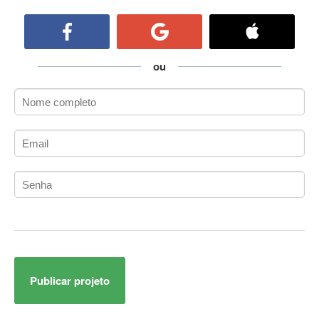
ActiveCollab
ActiveX
ActiveX Data Objects (ADO)
Ada
ou
Adianti Framework
ADK
Administração
Administração Acadêmica
Administração de Artistas e Repertórios
Administração de Banco de Dados
Administração de Redes
Administração PostgreSQL
Administrador de Sistemas
ADO.NET
ADO.NET Entity Framework
Publicar projeto
Adobe After Effects
Adobe AIR