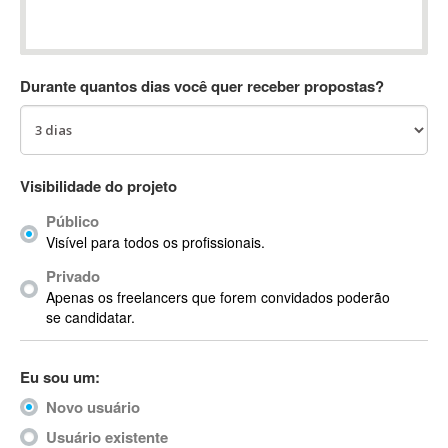
Absynth
AC Drives
AC3
Durante quantos dias você quer receber propostas?
ACARS
AccountMate
ACDSee
ACID Pro
Visibilidade do projeto
ACPI
Público
Acrobat
Visível para todos os profissionais.
Acrobat X
Privado
Acronis
Apenas os freelancers que forem convidados poderão
ACT
se candidatar.
Actian
Actimize
Eu sou um:
ActionScript
Novo usuário
ActionScript 3
Active Directory
Usuário existente