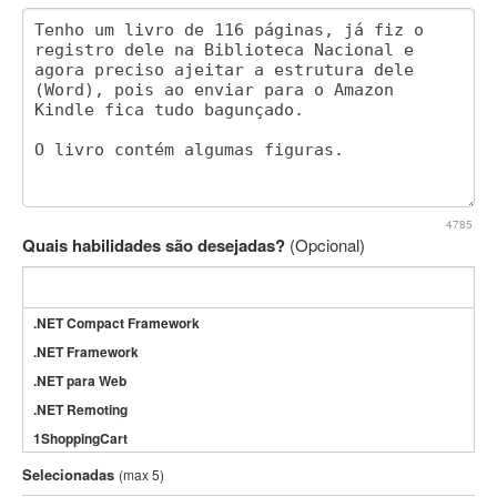
4785
Quais habilidades são desejadas?
(Opcional)
.NET Compact Framework
.NET Framework
.NET para Web
.NET Remoting
1ShoppingCart
3DS Max
Selecionadas
(max 5)
3GSM