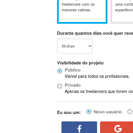
A&P
freelancers com os
uma comb
menores valores.
experiênci
A-GPS
A2Billing
AAUS Scientific Diver
Durante quantos dias você quer rec
Ab Initio
ABAP
Abaqus
ABBYY FineReader
Visibilidade do projeto
ABIS
Público
AbleCommerce
Visível para todos os profissionais.
Ableton
Privado
Ableton Live
Apenas os freelancers que forem co
Ableton Push
Abstract
Novo usuário
Eu sou um:
Abstract Window Toolkit (AWT)
Absynth
AC Drives