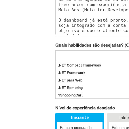
Quais habilidades são desejadas?
(O
.NET Compact Framework
.NET Framework
.NET para Web
.NET Remoting
1ShoppingCart
3DS Max
Nível de experiência desejado
3GSM
Iniciante
Inter
4D Dimension
802.11
Estou a procura de
Estou a p