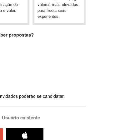
inação de
valores mais elevados
a e valor.
para freelancers
experientes.
eber propostas?
nvidados poderão se candidatar.
Usuário existente