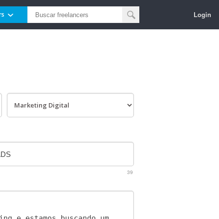
Login
rs
39