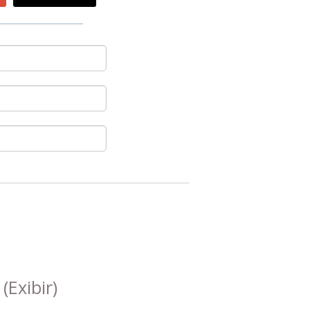
s
(Exibir)