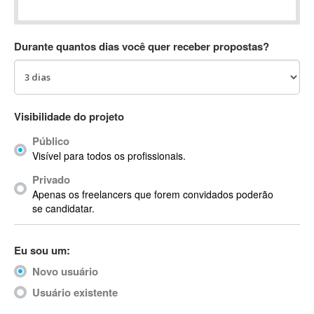
Absynth
AC Drives
Durante quantos dias você quer receber propostas?
AC3
ACARS
AccountMate
ACDSee
Visibilidade do projeto
ACID Pro
Público
ACPI
Visível para todos os profissionais.
Acrobat
Acrobat X
Privado
Apenas os freelancers que forem convidados poderão
Acronis
se candidatar.
ACT
Actian
Eu sou um:
Actimize
ActionScript
Novo usuário
ActionScript 3
Usuário existente
Active Directory