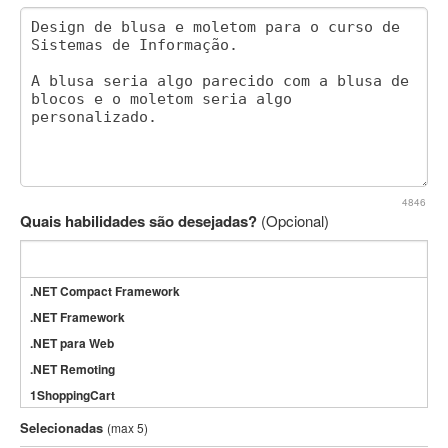
4846
Quais habilidades são desejadas?
(Opcional)
.NET Compact Framework
.NET Framework
.NET para Web
.NET Remoting
1ShoppingCart
3DS Max
Selecionadas
(max 5)
3GSM