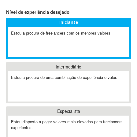
4D Dimension
Nível de experiência desejado
802.11
Iniciante
A&P
A-GPS
Estou a procura de freelancers com os menores valores.
A2Billing
AAUS Scientific Diver
Ab Initio
ABAP
Intermediário
Abaqus
Estou a procura de uma combinação de experiência e valor.
ABBYY FineReader
ABIS
AbleCommerce
Ableton
Especialista
Ableton Live
Ableton Push
Estou disposto a pagar valores mais elevados para freelancers
Abstract
experientes.
Abstract Window Toolkit (AWT)