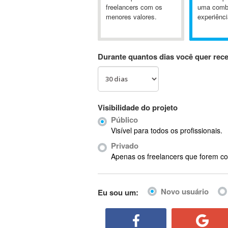
A&P
freelancers com os
uma comb
menores valores.
experiênci
A-GPS
A2Billing
AAUS Scientific Diver
Durante quantos dias você quer rec
Ab Initio
ABAP
Abaqus
ABBYY FineReader
Visibilidade do projeto
ABIS
Público
AbleCommerce
Visível para todos os profissionais.
Ableton
Privado
Ableton Live
Apenas os freelancers que forem co
Ableton Push
Abstract
Novo usuário
Eu sou um:
Abstract Window Toolkit (AWT)
Absynth
AC Drives