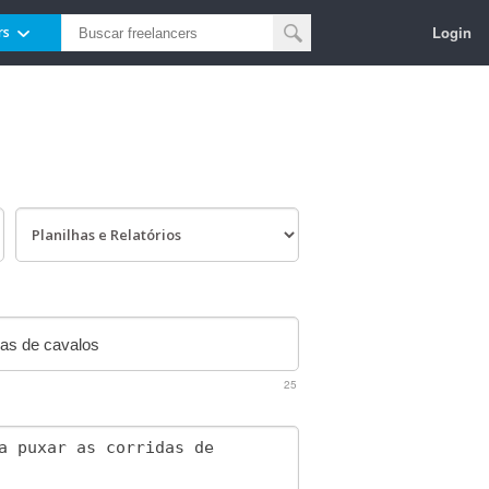
Login
rs
25