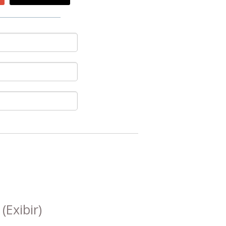
s
(Exibir)