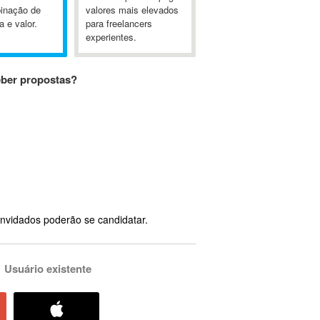
inação de
valores mais elevados
a e valor.
para freelancers
experientes.
eber propostas?
nvidados poderão se candidatar.
Usuário existente