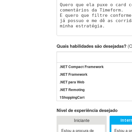
Quais habilidades são desejadas?
(O
.NET Compact Framework
.NET Framework
.NET para Web
.NET Remoting
1ShoppingCart
3DS Max
Nível de experiência desejado
3GSM
Iniciante
Inter
4D Dimension
802.11
Estou a procura de
Estou a p