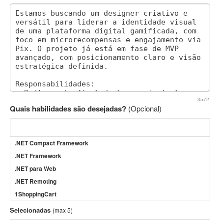
3572
Quais habilidades são desejadas?
(Opcional)
.NET Compact Framework
.NET Framework
.NET para Web
.NET Remoting
1ShoppingCart
3DS Max
Selecionadas
(max 5)
3GSM