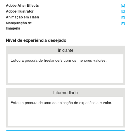
Adobe After Effects
[x]
4D Dimension
Adobe Illustrator
[x]
802.11
Animação em Flash
[x]
A&P
Manipulação de
[x]
Imagens
A-GPS
A2Billing
Nível de experiência desejado
AAUS Scientific Diver
Iniciante
Ab Initio
Estou a procura de freelancers com os menores valores.
ABAP
Abaqus
ABBYY FineReader
ABIS
AbleCommerce
Intermediário
Ableton
Estou a procura de uma combinação de experiência e valor.
Ableton Live
Ableton Push
Abstract
Abstract Window Toolkit (AWT)