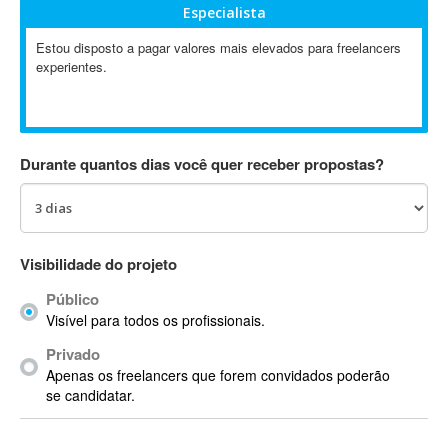
Especialista
Absynth
AC Drives
Estou disposto a pagar valores mais elevados para freelancers
experientes.
AC3
ACARS
AccountMate
ACDSee
Durante quantos dias você quer receber propostas?
ACID Pro
ACPI
Acrobat
Acrobat X
Visibilidade do projeto
Acronis
Público
ACT
Visível para todos os profissionais.
Actian
Privado
Actimize
Apenas os freelancers que forem convidados poderão
ActionScript
se candidatar.
ActionScript 3
Active Directory