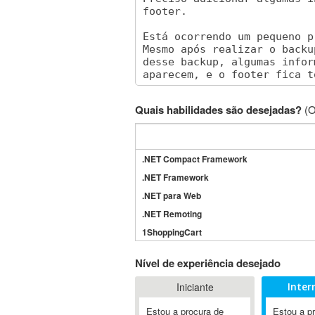
Quais habilidades são desejadas?
(O
.NET Compact Framework
.NET Framework
.NET para Web
.NET Remoting
1ShoppingCart
3DS Max
Nível de experiência desejado
3GSM
Iniciante
Inter
4D Dimension
802.11
Estou a procura de
Estou a p