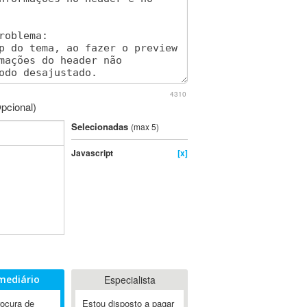
4310
pcional)
Selecionadas
(max 5)
Javascript
[x]
mediário
Especialista
rocura de
Estou disposto a pagar