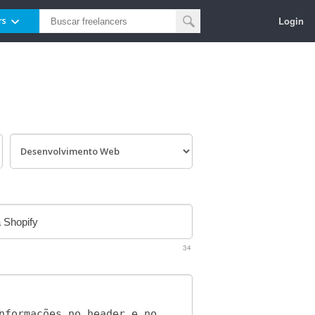
Login
rs
34