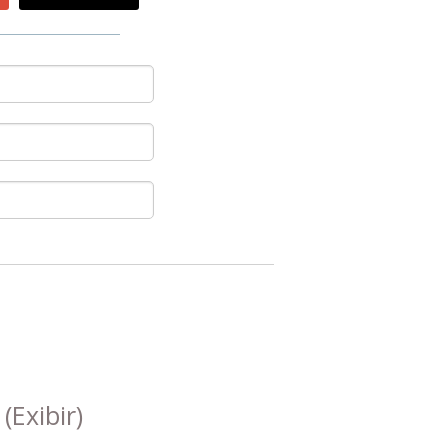
s
(Exibir)