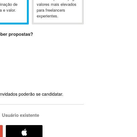
inação de
valores mais elevados
a e valor.
para freelancers
experientes.
eber propostas?
nvidados poderão se candidatar.
Usuário existente