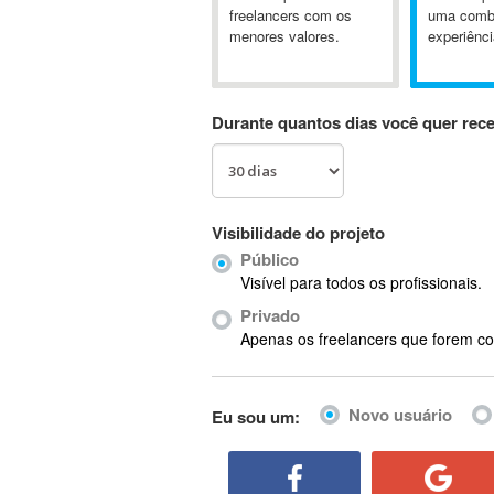
A&P
freelancers com os
uma comb
menores valores.
experiênci
A-GPS
A2Billing
AAUS Scientific Diver
Durante quantos dias você quer rec
Ab Initio
ABAP
Abaqus
ABBYY FineReader
Visibilidade do projeto
ABIS
Público
AbleCommerce
Visível para todos os profissionais.
Ableton
Privado
Ableton Live
Apenas os freelancers que forem co
Ableton Push
Abstract
Novo usuário
Eu sou um:
Abstract Window Toolkit (AWT)
Absynth
AC Drives