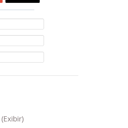
s
(Exibir)