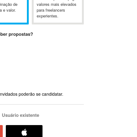
inação de
valores mais elevados
a e valor.
para freelancers
experientes.
eber propostas?
nvidados poderão se candidatar.
Usuário existente