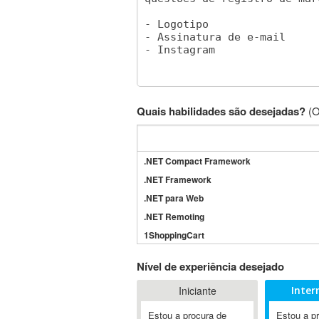
Quais habilidades são desejadas?
(O
.NET Compact Framework
.NET Framework
.NET para Web
.NET Remoting
1ShoppingCart
3DS Max
Nível de experiência desejado
3GSM
Iniciante
Inter
4D Dimension
802.11
Estou a procura de
Estou a p