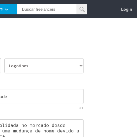
Login
rs
34