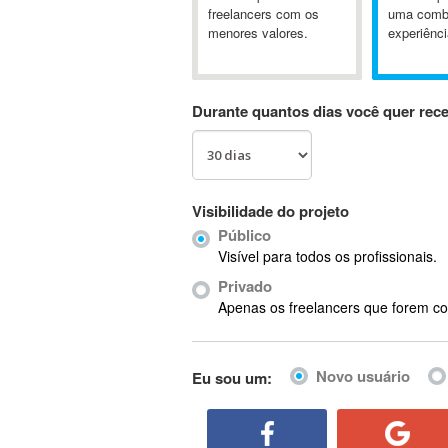
A&P
freelancers com os
uma comb
menores valores.
experiênci
A-GPS
A2Billing
AAUS Scientific Diver
Durante quantos dias você quer rec
Ab Initio
ABAP
Abaqus
ABBYY FineReader
Visibilidade do projeto
ABIS
Público
AbleCommerce
Visível para todos os profissionais.
Ableton
Privado
Ableton Live
Apenas os freelancers que forem co
Ableton Push
Abstract
Novo usuário
Eu sou um:
Abstract Window Toolkit (AWT)
Absynth
AC Drives