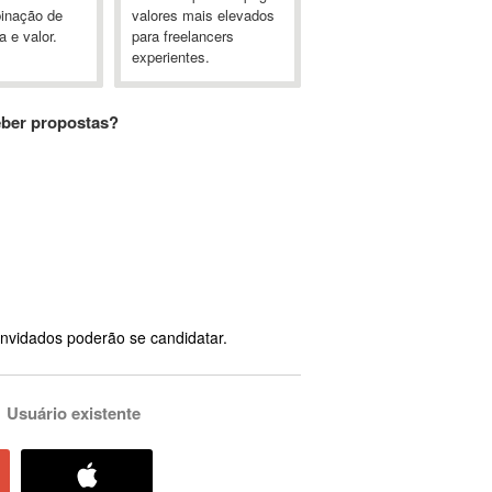
inação de
valores mais elevados
a e valor.
para freelancers
experientes.
eber propostas?
nvidados poderão se candidatar.
Usuário existente