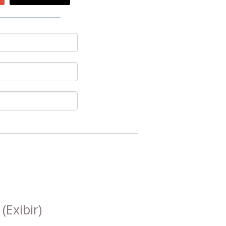
s
(Exibir)