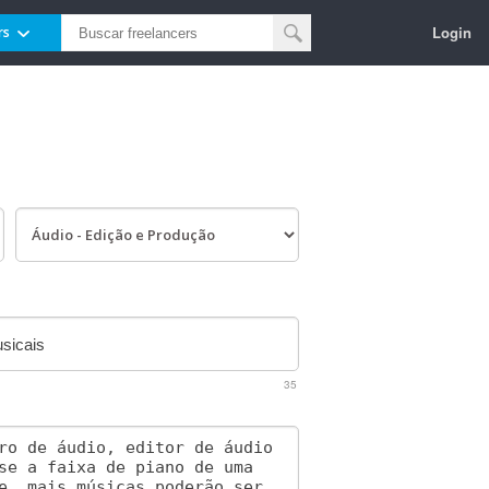
Login
rs
35