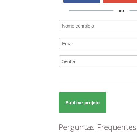
AC3
ACARS
ou
AccountMate
ACDSee
ACID Pro
ACPI
Acrobat
Acrobat X
Acronis
ACT
Actian
Actimize
ActionScript
Publicar projeto
ActionScript 3
Active Directory
ActiveCollab
Perguntas Frequente
ActiveX