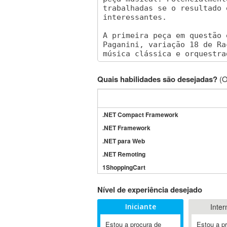
Quais habilidades são desejadas?
(O
.NET Compact Framework
.NET Framework
.NET para Web
.NET Remoting
1ShoppingCart
3DS Max
Nível de experiência desejado
3GSM
Iniciante
Inter
4D Dimension
802.11
Estou a procura de
Estou a p