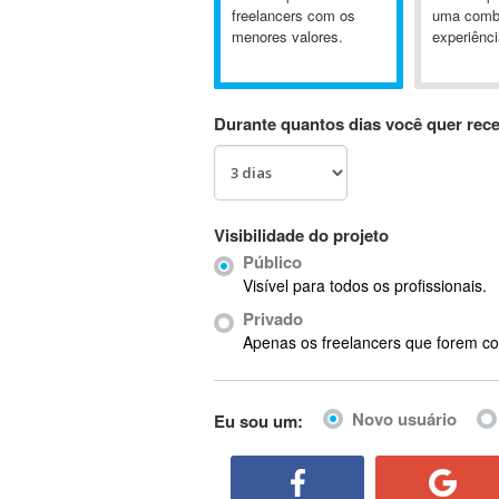
A&P
freelancers com os
uma comb
menores valores.
experiênci
A-GPS
A2Billing
AAUS Scientific Diver
Durante quantos dias você quer rec
Ab Initio
ABAP
Abaqus
ABBYY FineReader
Visibilidade do projeto
ABIS
Público
AbleCommerce
Visível para todos os profissionais.
Ableton
Privado
Ableton Live
Apenas os freelancers que forem co
Ableton Push
Abstract
Novo usuário
Eu sou um:
Abstract Window Toolkit (AWT)
Absynth
AC Drives