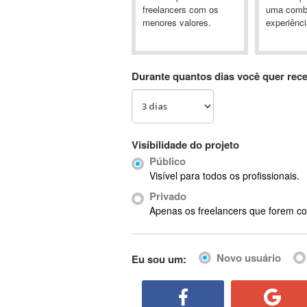
A&P
freelancers com os
uma comb
menores valores.
experiênci
A-GPS
A2Billing
AAUS Scientific Diver
Durante quantos dias você quer rec
Ab Initio
ABAP
Abaqus
ABBYY FineReader
Visibilidade do projeto
ABIS
Público
AbleCommerce
Visível para todos os profissionais.
Ableton
Privado
Ableton Live
Apenas os freelancers que forem co
Ableton Push
Abstract
Novo usuário
Eu sou um:
Abstract Window Toolkit (AWT)
Absynth
AC Drives