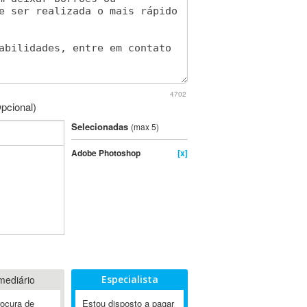
4702
pcional)
Selecionadas
(max 5)
Adobe Photoshop
[x]
mediário
Especialista
rocura de
Estou disposto a pagar