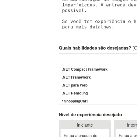
Quais habilidades são desejadas?
(O
.NET Compact Framework
.NET Framework
.NET para Web
.NET Remoting
1ShoppingCart
3DS Max
Nível de experiência desejado
3GSM
Iniciante
Inter
4D Dimension
802.11
Estou a procura de
Estou a p