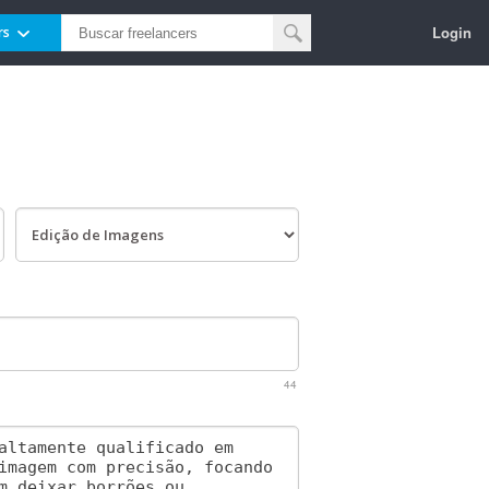
Login
rs
44