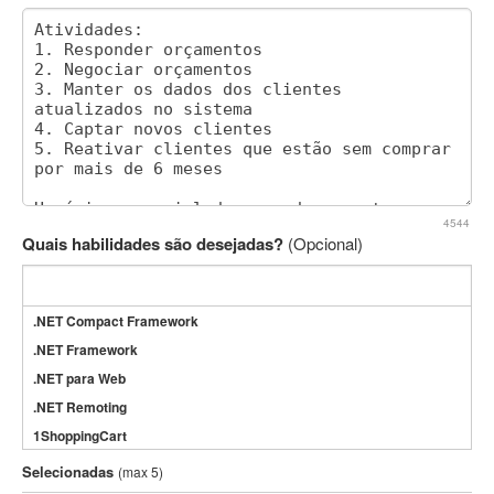
4544
Quais habilidades são desejadas?
(Opcional)
.NET Compact Framework
.NET Framework
.NET para Web
.NET Remoting
1ShoppingCart
3DS Max
Selecionadas
(max 5)
3GSM