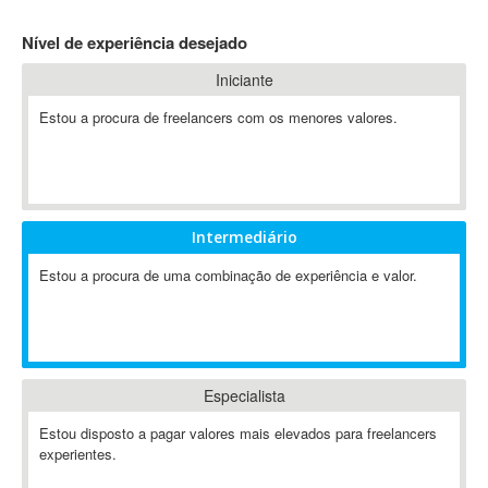
4D Dimension
Nível de experiência desejado
802.11
Iniciante
A&P
A-GPS
Estou a procura de freelancers com os menores valores.
A2Billing
AAUS Scientific Diver
Ab Initio
ABAP
Intermediário
Abaqus
Estou a procura de uma combinação de experiência e valor.
ABBYY FineReader
ABIS
AbleCommerce
Ableton
Especialista
Ableton Live
Ableton Push
Estou disposto a pagar valores mais elevados para freelancers
Abstract
experientes.
Abstract Window Toolkit (AWT)