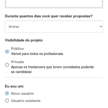
Absynth
AC Drives
Durante quantos dias você quer receber propostas?
AC3
ACARS
AccountMate
ACDSee
Visibilidade do projeto
ACID Pro
Público
ACPI
Visível para todos os profissionais.
Acrobat
Acrobat X
Privado
Apenas os freelancers que forem convidados poderão
Acronis
se candidatar.
ACT
Actian
Eu sou um:
Actimize
ActionScript
Novo usuário
ActionScript 3
Usuário existente
Active Directory