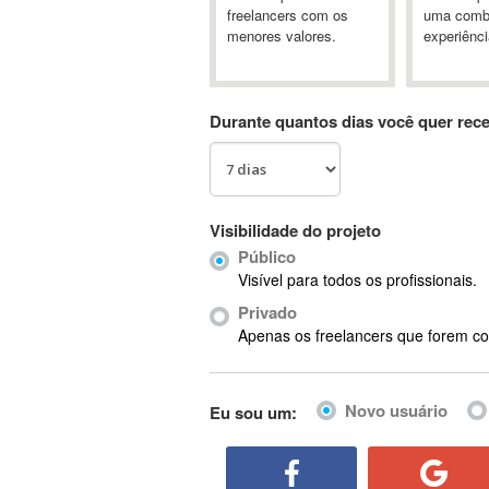
A&P
freelancers com os
uma comb
menores valores.
experiênci
A-GPS
A2Billing
AAUS Scientific Diver
Durante quantos dias você quer rec
Ab Initio
ABAP
Abaqus
ABBYY FineReader
Visibilidade do projeto
ABIS
Público
AbleCommerce
Visível para todos os profissionais.
Ableton
Privado
Ableton Live
Apenas os freelancers que forem co
Ableton Push
Abstract
Novo usuário
Eu sou um:
Abstract Window Toolkit (AWT)
Absynth
AC Drives