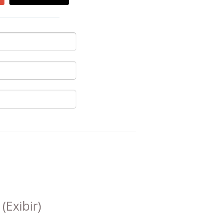
s
(Exibir)