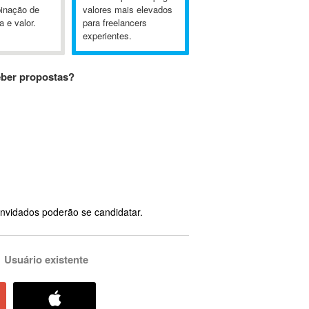
inação de
valores mais elevados
a e valor.
para freelancers
experientes.
eber propostas?
nvidados poderão se candidatar.
Usuário existente