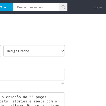
Login
rs
42