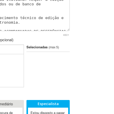
4601
pcional)
Selecionadas
(max 5)
mediário
Especialista
rocura de
Estou disposto a pagar