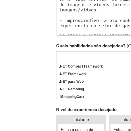
Quais habilidades são desejadas?
(O
.NET Compact Framework
.NET Framework
.NET para Web
.NET Remoting
1ShoppingCart
3DS Max
Nível de experiência desejado
3GSM
Iniciante
Inter
4D Dimension
802.11
Estou a procura de
Estou a p