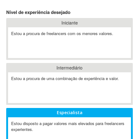
4D Dimension
Nível de experiência desejado
802.11
Iniciante
A&P
A-GPS
Estou a procura de freelancers com os menores valores.
A2Billing
AAUS Scientific Diver
Ab Initio
ABAP
Intermediário
Abaqus
Estou a procura de uma combinação de experiência e valor.
ABBYY FineReader
ABIS
AbleCommerce
Ableton
Especialista
Ableton Live
Ableton Push
Estou disposto a pagar valores mais elevados para freelancers
Abstract
experientes.
Abstract Window Toolkit (AWT)