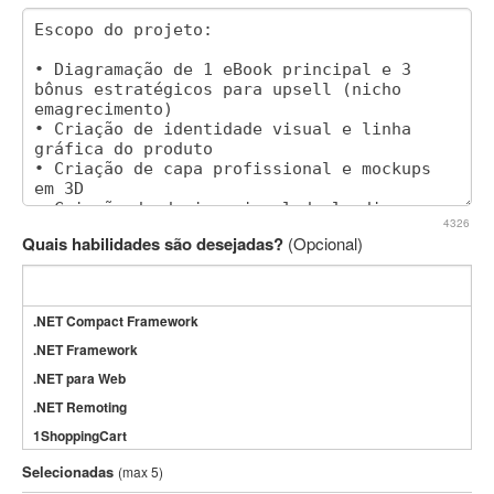
4326
Quais habilidades são desejadas?
(Opcional)
.NET Compact Framework
.NET Framework
.NET para Web
.NET Remoting
1ShoppingCart
3DS Max
Selecionadas
(max 5)
3GSM