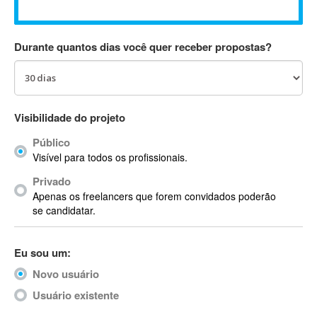
Absynth
AC Drives
Durante quantos dias você quer receber propostas?
AC3
ACARS
AccountMate
ACDSee
Visibilidade do projeto
ACID Pro
Público
ACPI
Visível para todos os profissionais.
Acrobat
Acrobat X
Privado
Apenas os freelancers que forem convidados poderão
Acronis
se candidatar.
ACT
Actian
Eu sou um:
Actimize
ActionScript
Novo usuário
ActionScript 3
Usuário existente
Active Directory