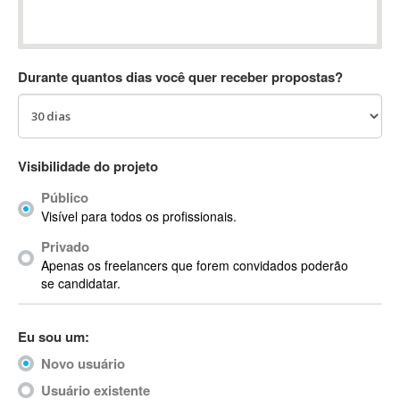
Absynth
AC Drives
AC3
Durante quantos dias você quer receber propostas?
ACARS
AccountMate
ACDSee
ACID Pro
Visibilidade do projeto
ACPI
Público
Acrobat
Visível para todos os profissionais.
Acrobat X
Privado
Acronis
Apenas os freelancers que forem convidados poderão
ACT
se candidatar.
Actian
Actimize
Eu sou um:
ActionScript
Novo usuário
ActionScript 3
Active Directory
Usuário existente