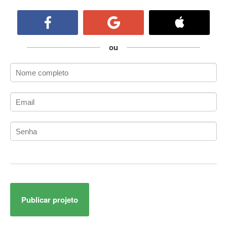
ActiveCollab
ActiveX
ActiveX Data Objects (ADO)
Ada
ou
Adianti Framework
ADK
Administração
Administração Acadêmica
Administração de Artistas e Repertórios
Administração de Banco de Dados
Administração de Redes
Administração PostgreSQL
Administrador de Sistemas
ADO.NET
ADO.NET Entity Framework
Publicar projeto
Adobe After Effects
Adobe AIR