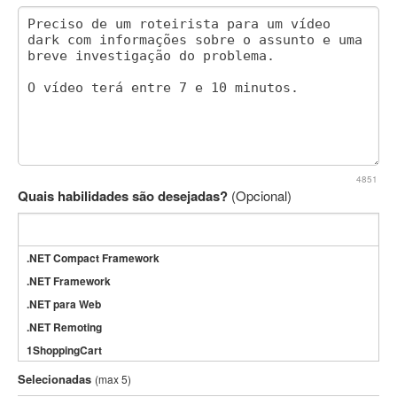
4851
Quais habilidades são desejadas?
(Opcional)
.NET Compact Framework
.NET Framework
.NET para Web
.NET Remoting
1ShoppingCart
3DS Max
Selecionadas
(max 5)
3GSM