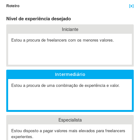
Roteiro
[x]
4D Dimension
802.11
Nível de experiência desejado
A&P
Iniciante
A-GPS
Estou a procura de freelancers com os menores valores.
A2Billing
AAUS Scientific Diver
Ab Initio
ABAP
Abaqus
Intermediário
ABBYY FineReader
Estou a procura de uma combinação de experiência e valor.
ABIS
AbleCommerce
Ableton
Ableton Live
Especialista
Ableton Push
Abstract
Estou disposto a pagar valores mais elevados para freelancers
experientes.
Abstract Window Toolkit (AWT)